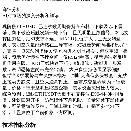
详细分析
AI对市场的深入分析和解读
现阶段ETHUSDT已连续数周期保持在布林带下轨及以下震
荡，向下破位后触发新一轮下行，且无明显止跌信号。对比支
撑阻力位，距S1支撑不远。 MACD负值扩大，且无反转迹
象，表明空头量能依然在主导市场，短线走势倾向继续试探下
方支撑。 RSI系列指标关键区均进入明显超卖，但权重短时极
弱，预示仍存惯性下挫空间。仅RSI24稍高，显示远端弱反弹
但作用有限。 KDJ三线快速下行，J值超低，动能进一步释
放，表明恐慌盘尚未完全出清。 大户多空持仓虽显示偏多，
但结合K线弱势与主流技术指标，判断为高位多头被套，短线
上拉动力缺失，且空头逢高打压。 当前成交量表现为下行放
量，价格下行未见明显缩量企稳，表示资金流出压力较大。
综合预判，短线ETHUSDT大概率在支撑位4390-4440区间反
复，建议回避开多，防范惯性下杀风险。若量缩或下影线聚
集，可留意短线反抽，但尚非建仓时机。止损宜参照S1下
沿，止盈则位于当前价格下方区间。
技术指标分析