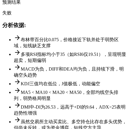
预测结果
失败
分析依据
:
布林带百分比0.075，价格接近下轨并处于弱势区
域，短线缺乏支撑
多项RSI指标均小于35（如RSI6仅19.51），呈现明显
超卖，短期偏弱
MACD为负，DIFF和DEA均为负，且持续下滑，明
确空头趋势
KDJ三值均在低位，J值极低，动能偏空
MA5 < MA10 < MA20 < MA50，全部均线空头排
列，弱势格局明显
DMI中-DI为26.53，远高于+DI的9.64，ADX>25表明
趋势性增强
虽然交易所主动买卖比、多空持仓比存在多头优势，
但尚未反转，或为资金博弈，短线空方主导