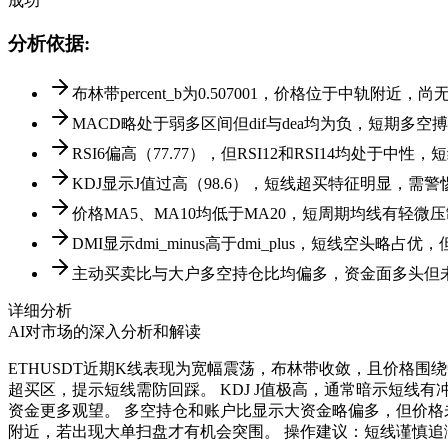
成功
分析依据
:
布林带percent_b为0.507001，价格位于中轨附近
MACD略处于弱多区间但dif与dea均为负，短期多空
RSI6偏高（77.77），但RSI12和RSI14均处于
KDJ显示J值过高（98.6），短线超买特征明显，需警
价格MA5、MA10均低于MA20，短周期均线有轻微压
DMI显示dmi_minus高于dmi_plus，短线空头
主动买卖比与大户多空持仓比均偏多，资金面多头但
详细分析
AI对市场的深入分析和解读
ETHUSDT近期K线表现为宽幅震荡，布林带收敛，且价格围
超买区，提示短线需防回踩。 KDJ J值极高，通常暗示短线
资金更多观望。 多空持仓和账户比显示大资金略偏多，但价格未
附近，若出现大单扫盘才有机会突围。 操作建议：短线谨慎追涨杀