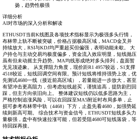
扬，趋势性极强
详细分析
AI对市场的深入分析和解读
ETHUSDT当前K线图及各项技术指标显示为极强多头行情，
布林带上轨不断被突破，价格占据极高区域，MACD金叉并
持续放大，RSI与KDJ均严重超买但偏强，表明动能未歇。 大
户持仓与主动交易均极度偏多，资金流入效应明显，短线抛压
虽有但未动摇主升趋势。MA均线形成绝对多头排列，盘面暂
无见顶迹象。 从支撑阻力角度，现价距R1 4957较远，S1支撑
4518较近，短线回调空间有限。预计短线将维持强势上攻，优
先测试4680一线（接近前高区域），若量能进一步放大，甚至
有望冲击更高阻力，但考虑短线超买，谨慎追高，提防剧烈回
踩，但主方向依旧向上。 整体建议短线仍以低多思路为主，
严格控制追涨风险，可以在回踩至MA5附近时布局多单，止
损可参考布林带中轨（4468）下方，止盈先看4680，如强势延
续则新高可期。 综合技术与资金信号，ETHUSDT短线多头力
量极强，盘中有快速拉涨可能，但若受阻4680可短线落袋，等
待回踩再接。