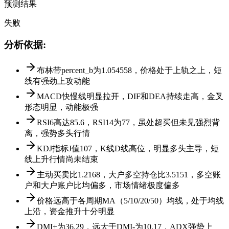
预测结果
失败
分析依据
:
布林带percent_b为1.054558，价格处于上轨之上，短
线有强劲上攻动能
MACD快慢线明显拉开，DIF和DEA持续走高，金叉
形态明显，动能极强
RSI6高达85.6，RSI14为77，虽处超买但未见强烈背
离，强势多头行情
KDJ指标J值107，K线D线高位，明显多头主导，短
线上升行情尚未结束
主动买卖比1.2168，大户多空持仓比3.5151，多空账
户和大户账户比均偏多，市场情绪极度偏多
价格远高于各周期MA（5/10/20/50）均线，处于均线
上沿，资金推升十分明显
DMI+为36.29，远大于DMI-为10.17，ADX强势上