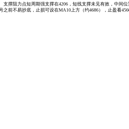
支撑阻力点短周期强支撑在4206，短线支撑未见有效，中间位置关
不易抄底，止损可设在MA10上方（约4686），止盈看4560-