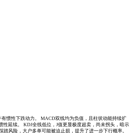
压并有惯性下跌动力。 MACD双线均为负值，且柱状动能持续扩
将惯性延续。 KDJ全线低位，J值更显极度超卖，尚未拐头，暗示
踩踏风险，大户多单可能被迫止损，提升了进一步下行概率。