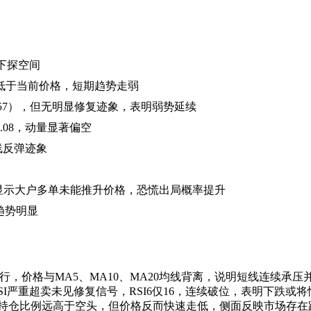
步下探空间
均低于当前价格，短期趋势走弱
仅24.57），但无明显修复迹象，表明弱势延续
.08，动量显著偏空
线反弹迹象
，显示大户多单未能推升价格，恐慌出局概率提升
头趋势明显
运行，价格与MA5、MA10、MA20均线背离，说明短线连续承
SI严重超卖未见修复信号，RSI6仅16，连续破位，表明下跌或
头持仓比例远高于空头，但价格反而快速走低，侧面反映市场存在