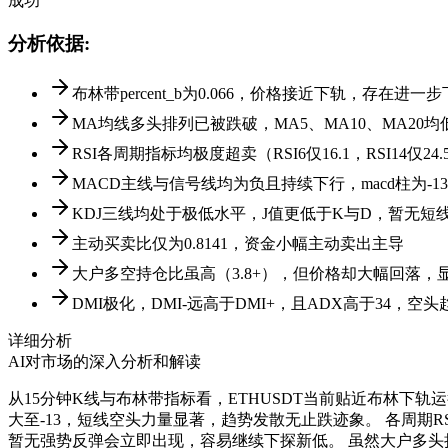
成功
分析依据
:
布林带percent_b为0.066，价格接近下轨，存在进一
MA均线多头排列已被跌破，MA5、MA10、MA20
RSI各周期指标均极度超卖（RSI6仅16.1，RSI14
MACD主线与信号线均为负且持续下行，macd柱为-13
KDJ三线均处于极低水平，J值更低于K与D，暂无短
主动买卖比仅为0.8141，资金小幅主动卖出主导
大户多空持仓比虽高（3.8+），但价格却大幅回落
DMI极化，DMI-远高于DMI+，且ADX高于34，空
详细分析
AI对市场的深入分析和解读
从15分钟K线与布林带指标看，ETHUSDT当前贴近布林下轨
大至-13，短线空头力量显著，趋势发散无止跌迹象。 各周期R
暂无强势反弹会立即出现，容易继续下探新低。 虽然大户多