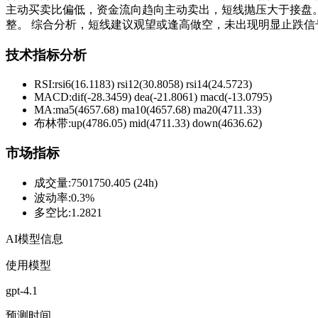
主动买卖比偏低，资金流向趋向主动卖出，短线抛压大于接盘。 
整。 综合分析，短线建议观望或逢高做空，未出现明显止跌信号之前
技术指标分析
RSI:
rsi6(16.1183) rsi12(30.8058) rsi14(24.5723)
MACD:
dif(-28.3459) dea(-21.8061) macd(-13.0795)
MA:
ma5(4657.68) ma10(4657.68) ma20(4711.33)
布林带
:
up(4786.05) mid(4711.33) down(4636.62)
市场指标
成交量
:
7501750.405 (24h)
波动率
:
0.3%
多空比
:
1.2821
AI模型信息
使用模型
gpt-4.1
预测时间