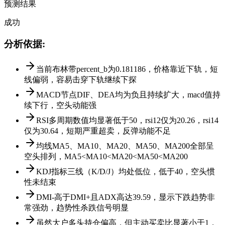
预测结果
成功
分析依据
:
当前布林带percent_b为0.181186，价格靠近下轨，短
线偏弱，容易击穿下轨继续下探
MACD节点DIF、DEA均为负且持续扩大，macd值持
续下行，空头动能强
RSI多周期数值均显著低于50，rsi12仅为20.26，rsi14
仅为30.64，短期严重超卖，反弹动能不足
均线MA5、MA10、MA20、MA50、MA200全部呈
空头排列，MA5<MA10<MA20<MA50<MA200
KDJ指标三线（K/D/J）均处低位，低于40，空头惯
性未结束
DMI-高于DMI+且ADX高达39.59，显示下跌趋势非
常强劲，趋势性杀跌信号明显
虽然大户多头持仓偏高，但主动买卖比显著小于1，