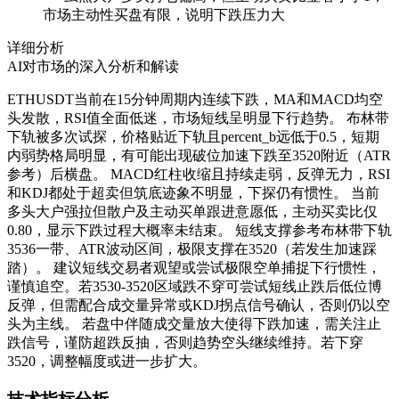
市场主动性买盘有限，说明下跌压力大
详细分析
AI对市场的深入分析和解读
ETHUSDT当前在15分钟周期内连续下跌，MA和MACD均空
头发散，RSI值全面低迷，市场短线呈明显下行趋势。 布林带
下轨被多次试探，价格贴近下轨且percent_b远低于0.5，短期
内弱势格局明显，有可能出现破位加速下跌至3520附近（ATR
参考）后横盘。 MACD红柱收缩且持续走弱，反弹无力，RSI
和KDJ都处于超卖但筑底迹象不明显，下探仍有惯性。 当前
多头大户强拉但散户及主动买单跟进意愿低，主动买卖比仅
0.80，显示下跌过程大概率未结束。 短线支撑参考布林带下轨
3536一带、ATR波动区间，极限支撑在3520（若发生加速踩
踏）。 建议短线交易者观望或尝试极限空单捕捉下行惯性，
谨慎追空。若3530-3520区域跌不穿可尝试短线止跌后低位博
反弹，但需配合成交量异常或KDJ拐点信号确认，否则仍以空
头为主线。 若盘中伴随成交量放大使得下跌加速，需关注止
跌信号，谨防超跌反抽，否则趋势空头继续维持。若下穿
3520，调整幅度或进一步扩大。