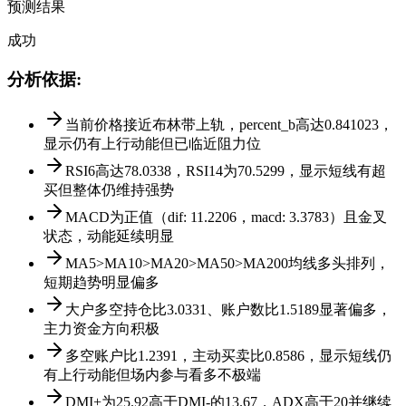
预测结果
成功
分析依据
:
当前价格接近布林带上轨，percent_b高达0.841023，
显示仍有上行动能但已临近阻力位
RSI6高达78.0338，RSI14为70.5299，显示短线有超
买但整体仍维持强势
MACD为正值（dif: 11.2206，macd: 3.3783）且金叉
状态，动能延续明显
MA5>MA10>MA20>MA50>MA200均线多头排列，
短期趋势明显偏多
大户多空持仓比3.0331、账户数比1.5189显著偏多，
主力资金方向积极
多空账户比1.2391，主动买卖比0.8586，显示短线仍
有上行动能但场内参与看多不极端
DMI+为25.92高于DMI-的13.67，ADX高于20并继续