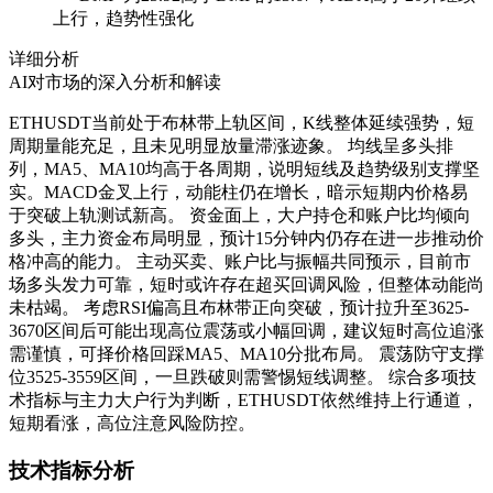
上行，趋势性强化
详细分析
AI对市场的深入分析和解读
ETHUSDT当前处于布林带上轨区间，K线整体延续强势，短
周期量能充足，且未见明显放量滞涨迹象。 均线呈多头排
列，MA5、MA10均高于各周期，说明短线及趋势级别支撑坚
实。MACD金叉上行，动能柱仍在增长，暗示短期内价格易
于突破上轨测试新高。 资金面上，大户持仓和账户比均倾向
多头，主力资金布局明显，预计15分钟内仍存在进一步推动价
格冲高的能力。 主动买卖、账户比与振幅共同预示，目前市
场多头发力可靠，短时或许存在超买回调风险，但整体动能尚
未枯竭。 考虑RSI偏高且布林带正向突破，预计拉升至3625-
3670区间后可能出现高位震荡或小幅回调，建议短时高位追涨
需谨慎，可择价格回踩MA5、MA10分批布局。 震荡防守支撑
位3525-3559区间，一旦跌破则需警惕短线调整。 综合多项技
术指标与主力大户行为判断，ETHUSDT依然维持上行通道，
短期看涨，高位注意风险防控。
技术指标分析