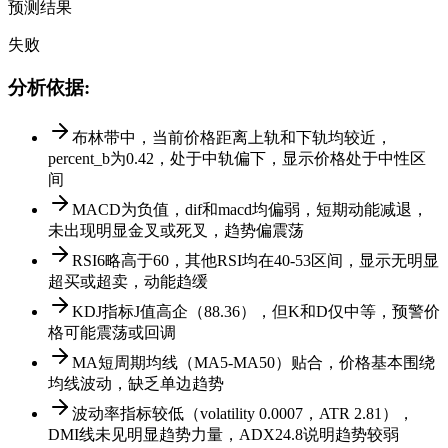
预测结果
失败
分析依据
:
布林带中，当前价格距离上轨和下轨均较近，
percent_b为0.42，处于中轨偏下，显示价格处于中性区
间
MACD为负值，dif和macd均偏弱，短期动能减退，
未出现明显金叉或死叉，趋势偏震荡
RSI6略高于60，其他RSI均在40-53区间，显示无明显
超买或超卖，动能趋缓
KDJ指标J值高企（88.36），但K和D仅中等，预警价
格可能震荡或回调
MA短周期均线（MA5-MA50）贴合，价格基本围绕
均线波动，缺乏单边趋势
波动率指标较低（volatility 0.0007，ATR 2.81），
DMI线未见明显趋势力量，ADX24.8说明趋势较弱