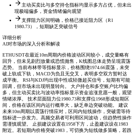
主动买卖比与多空持仓指标均显示多方占优，但未出
现极端偏多，资金情绪偏向观望
支撑阻力区间明确，价格已接近阻力区（R1
1980.73），短期缺乏突破信号
详细分析
AI对市场的深入分析和解读
ETHUSDT在最近10m周期内价格波动区间较小，成交量略有
回升，但未见剧烈放量或恐慌抛售，K线图总体走势呈现震荡
态势。 当前布林带等指标显示，价格围绕1974.66震荡，未突
破上轨或下轨，MACD为负且无交叉，表明多空双方暂时达
成平衡。 RSI与KDJ均出现中性或轻微超买信号，短期有可能
回调，但市场未出现明显转向。 大户持仓和多空账户比均偏
多，但主动买卖比与波动率指标显示资金追涨意愿一般，观望
情绪浓厚。 技术层面阻力位1980.73和支撑位1968形成短期区
间，价格在该区间内运行概率大，缺乏单边突破动能。 建议
未来10m周期以震荡行情应对，区间内短线操作，突破需等待
指标进一步发力。高频交易者可利用区间波动，但趋势性操作
需谨慎观望。 止损建议设置在1958下方，止盈建议设在1983
附近。若短期内价格突破1983，可切换为短线做多策略，若跌