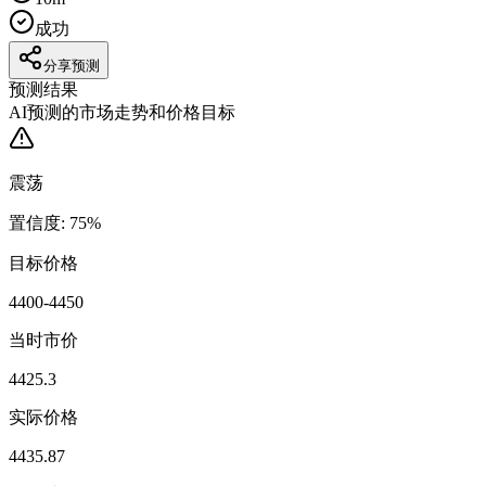
成功
分享预测
预测结果
AI预测的市场走势和价格目标
震荡
置信度
:
75
%
目标价格
4400-4450
当时市价
4425.3
实际价格
4435.87