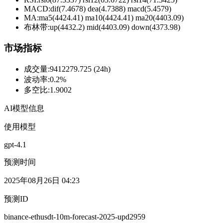
MACD:
dif(7.4678) dea(4.7388) macd(5.4579)
MA:
ma5(4424.41) ma10(4424.41) ma20(4403.09)
布林带
:
up(4432.2) mid(4403.09) down(4373.98)
市场指标
成交量
:
9412279.725 (24h)
波动率
:
0.2%
多空比
:
1.9002
AI模型信息
使用模型
gpt-4.1
预测时间
2025年08月26日 04:23
预测ID
binance-ethusdt-10m-forecast-2025-upd2959