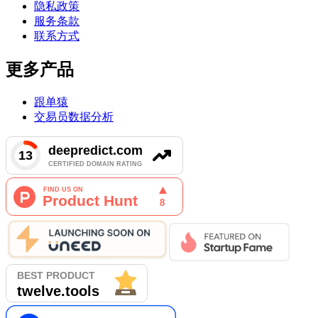
隐私政策
服务条款
联系方式
更多产品
跟单猿
交易员数据分析