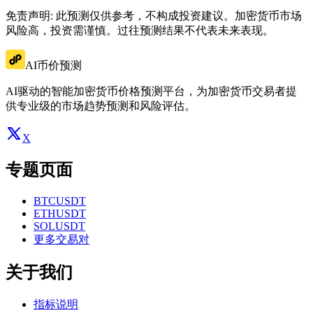
免责声明: 此预测仅供参考，不构成投资建议。加密货币市场
风险高，投资需谨慎。过往预测结果不代表未来表现。
AI币价预测
AI驱动的智能加密货币价格预测平台，为加密货币交易者提
供专业级的市场趋势预测和风险评估。
X
专题页面
BTCUSDT
ETHUSDT
SOLUSDT
更多交易对
关于我们
指标说明