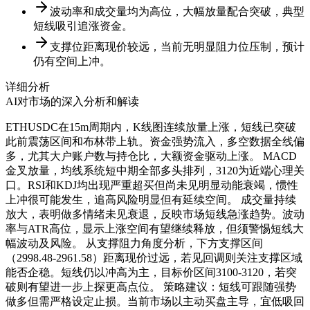
波动率和成交量均为高位，大幅放量配合突破，典型
短线吸引追涨资金。
支撑位距离现价较远，当前无明显阻力位压制，预计
仍有空间上冲。
详细分析
AI对市场的深入分析和解读
ETHUSDC在15m周期内，K线图连续放量上涨，短线已突破
此前震荡区间和布林带上轨。资金强势流入，多空数据全线偏
多，尤其大户账户数与持仓比，大额资金驱动上涨。 MACD
金叉放量，均线系统短中期全部多头排列，3120为近端心理关
口。RSI和KDJ均出现严重超买但尚未见明显动能衰竭，惯性
上冲很可能发生，追高风险明显但有延续空间。 成交量持续
放大，表明做多情绪未见衰退，反映市场短线急涨趋势。波动
率与ATR高位，显示上涨空间有望继续释放，但须警惕短线大
幅波动及风险。 从支撑阻力角度分析，下方支撑区间
（2998.48-2961.58）距离现价过远，若见回调则关注支撑区域
能否企稳。短线仍以冲高为主，目标价区间3100-3120，若突
破则有望进一步上探更高点位。 策略建议：短线可跟随强势
做多但需严格设定止损。当前市场以主动买盘主导，宜低吸回