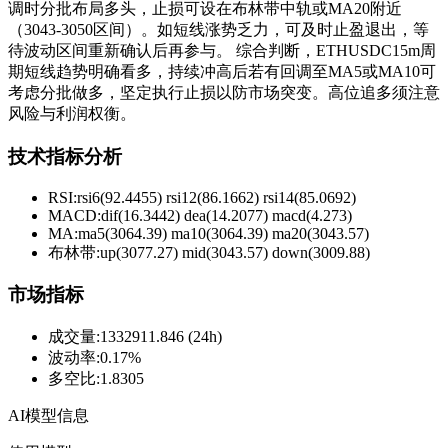
调时分批布局多头，止损可设在布林带中轨或MA20附近
（3043-3050区间）。如短线涨势乏力，可及时止盈退出，等
待波动区间重新确认后再参与。 综合判断，ETHUSDC15m周
期短线趋势明确看多，持续冲高后若有回调至MA5或MA10可
考虑分批做多，坚定执行止损以防市场突变。高位追多须注意
风险与利润权衡。
技术指标分析
RSI:
rsi6(92.4455) rsi12(86.1662) rsi14(85.0692)
MACD:
dif(16.3442) dea(14.2077) macd(4.273)
MA:
ma5(3064.39) ma10(3064.39) ma20(3043.57)
布林带
:
up(3077.27) mid(3043.57) down(3009.88)
市场指标
成交量
:
1332911.846 (24h)
波动率
:
0.17%
多空比
:
1.8305
AI模型信息