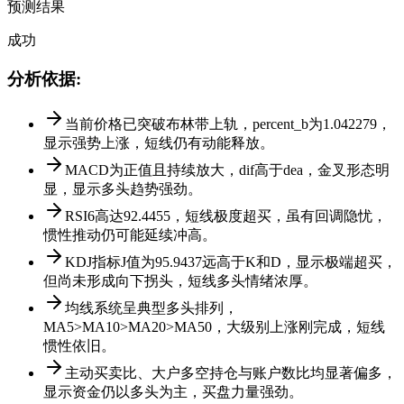
预测结果
成功
分析依据
:
当前价格已突破布林带上轨，percent_b为1.042279，
显示强势上涨，短线仍有动能释放。
MACD为正值且持续放大，dif高于dea，金叉形态明
显，显示多头趋势强劲。
RSI6高达92.4455，短线极度超买，虽有回调隐忧，
惯性推动仍可能延续冲高。
KDJ指标J值为95.9437远高于K和D，显示极端超买，
但尚未形成向下拐头，短线多头情绪浓厚。
均线系统呈典型多头排列，
MA5>MA10>MA20>MA50，大级别上涨刚完成，短线
惯性依旧。
主动买卖比、大户多空持仓与账户数比均显著偏多，
显示资金仍以多头为主，买盘力量强劲。