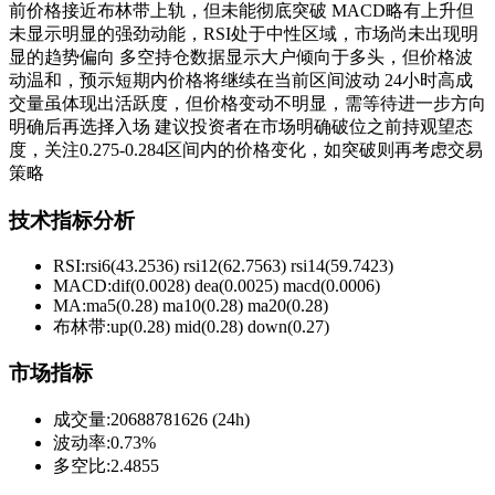
前价格接近布林带上轨，但未能彻底突破 MACD略有上升但
未显示明显的强劲动能，RSI处于中性区域，市场尚未出现明
显的趋势偏向 多空持仓数据显示大户倾向于多头，但价格波
动温和，预示短期内价格将继续在当前区间波动 24小时高成
交量虽体现出活跃度，但价格变动不明显，需等待进一步方向
明确后再选择入场 建议投资者在市场明确破位之前持观望态
度，关注0.275-0.284区间内的价格变化，如突破则再考虑交易
策略
技术指标分析
RSI:
rsi6(43.2536) rsi12(62.7563) rsi14(59.7423)
MACD:
dif(0.0028) dea(0.0025) macd(0.0006)
MA:
ma5(0.28) ma10(0.28) ma20(0.28)
布林带
:
up(0.28) mid(0.28) down(0.27)
市场指标
成交量
:
20688781626 (24h)
波动率
:
0.73%
多空比
:
2.4855