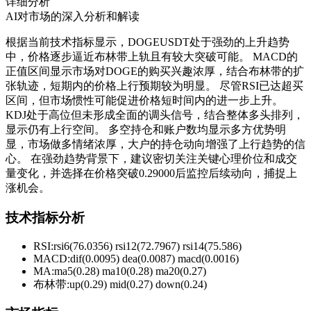
详细分析
AI对市场的深入分析和解读
根据当前技术指标显示，DOGEUSDT处于强劲的上升趋势
中，价格逐步逼近布林带上轨且有较大突破可能。 MACD的
正值区间显示市场对DOGE的购买兴趣浓厚，结合布林带的扩
张轨迹，短期内的价格上行预期较为明显。 尽管RSI已达超买
区间，但市场惯性可能促进价格短时间内的进一步上升。
KDJ处于高位但未形成全面的调头信号，结合整体多头排列，
显示仍有上行空间。 多空持仓和账户数均显示多方优势明
显，市场做多情绪浓厚，大户的持仓动向增强了上行趋势的信
心。 在强劲趋势背景下，建议密切关注关键心理价位和成交
量变化，并选择在价格突破0.29000后监控后续动向，捕捉上
涨机会。
技术指标分析
RSI:
rsi6(76.0356) rsi12(72.7967) rsi14(75.586)
MACD:
dif(0.0095) dea(0.0087) macd(0.0016)
MA:
ma5(0.28) ma10(0.28) ma20(0.27)
布林带
:
up(0.29) mid(0.27) down(0.24)