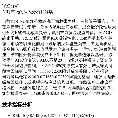
详细分析
AI对市场的深入分析和解读
当前DOGEUSDT价格略高于布林带中轨，三轨近乎重合，带
宽刷新新低，预示15分钟内波动空间收窄。成交量阶段性放大
但分时K线未现放量突破，说明主力资金观望居多。 MACD
静止不动、RSI短线冲高但KDJ极端钝化，15m周期上多空拉
锯，市场暂以消化前期下跌后的反弹盘整为主，尚无新驱动。
多空持仓与账户数比均显示大户偏向多头，但散户对冲较为明
显，结构性分化容易促成上下针刺，但无单边爆发基础。 波
动率与ATR均较低，ADX不足20，市场趋势性极弱，资金侧
重于区间短线套利。下方0.21650支撑实际有效，若失守则阶
段性回踩更低区间；上方0.22500附近反复受阻，难有强穿。
当前筹码迁移区间在0.21650-0.22500间震荡整理，建议高抛低
吸短线操作，或观望等待突破信号出现。 短线策略上建议严
格风控，不建议追涨杀跌。维持15m小周期内区间震荡观点，
如能放量突破0.22500或跌破0.21650，再根据方向切换策略。
技术指标分析
RSI:
rsi6(88.1459) rsi12(56.8493) rsi14(53.7618)