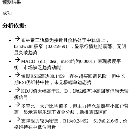
预测结果
成功
分析依据
:
布林带三轨极为接近且价格处于中轨偏上，
bandwidth极窄（0.025959），显示行情短期震荡、无明
显突破趋势
MACD（dif、dea、macd均为0.0001）表现极度平
衡，市场缺乏趋势动能
短期RSI6高达88.1459，存在超买回调风险，但中长
期RSI仍维持中性，未见极端单边态势
KDJ J值大幅高于K、D，短线或有冲高回落但尚无转
折信号
多空比、大户比均偏多，但主力持仓意愿与小账户背
离，显示表层乐观下资金分歧，助推震荡区间
支撑阻力较为密集，R1为0.24492，S1为0.21645，价
格维持在中低位附近