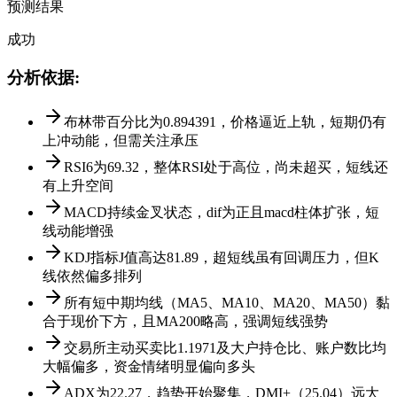
预测结果
成功
分析依据
:
布林带百分比为0.894391，价格逼近上轨，短期仍有
上冲动能，但需关注承压
RSI6为69.32，整体RSI处于高位，尚未超买，短线还
有上升空间
MACD持续金叉状态，dif为正且macd柱体扩张，短
线动能增强
KDJ指标J值高达81.89，超短线虽有回调压力，但K
线依然偏多排列
所有短中期均线（MA5、MA10、MA20、MA50）黏
合于现价下方，且MA200略高，强调短线强势
交易所主动买卖比1.1971及大户持仓比、账户数比均
大幅偏多，资金情绪明显偏向多头
ADX为22.27，趋势开始聚集，DMI+（25.04）远大