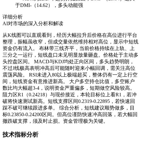
于DMI-（14.62），多头动能强
详细分析
AI对市场的深入分析和解读
从K线图可以直观看到，经历大幅拉升后价格在高位进行平台
整理，振幅虽收窄，但成交量依然维持相对高位，显示中短线
资金仍有流入。 布林带三线齐平，当前价格持续在上轨、上
三分之一运行，短线盘口未见明显放量砸盘。价格处于主动多
头控盘区间。 MACD与KDJ均处正向区间，多头趋势明朗，
不过J线极高表明冲高后可能随时迎来小幅回调，需关注高位
震荡风险。 RSI未进入80以上极端超买，整体仍有一定上行空
间，短线资金有意推进新高。 大户多空持仓比值，多空账户
数比均大幅超3-4，说明资金严重偏多，短期做空风险较高。
阻力区R1（0.24218）与现价接近，本轮目标位上看R1，若冲
破将快速测试新高。短线支撑区间0.2319-0.22895，若快速回
踩不破可继续跟进多单。 综合分析，短线建议顺势做多，目
标0.23850-0.24200区间。但高位谨防快速冲高回落，若大幅回
撤跌破支撑，须及时止损。资金管理极为关键。
技术指标分析