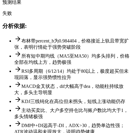
预测结果
失败
分析依据
:
布林带percent_b为0.984404，价格接近上轨且带宽扩
张，表明行情处于强势突破阶段
所有短中期均线（MA5至MA50）均多头排列，价格
全部在均线上方，趋势极强
RSI多周期（6/12/14）均处于80以上，极度超买但未
现回落，显示强势惯性拉升
MACD金叉状态，dif大幅高于dea，动能柱持续放
大，多头主导明显
KDJ三线钝化在高位但未拐头，短线上涨动能仍存
主动买卖比、大户多空持仓比与账户数比均大于1，
多头情绪极强
DMI中+DI远高于-DI，ADX>30，趋势单边性强；
ATR波动温和未现放大，说明趋势健康