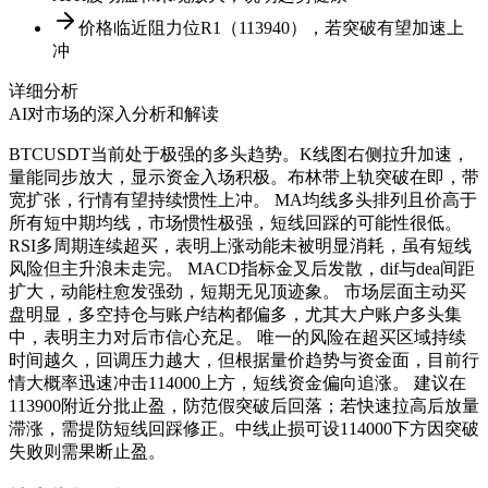
价格临近阻力位R1（113940），若突破有望加速上
冲
详细分析
AI对市场的深入分析和解读
BTCUSDT当前处于极强的多头趋势。K线图右侧拉升加速，
量能同步放大，显示资金入场积极。布林带上轨突破在即，带
宽扩张，行情有望持续惯性上冲。 MA均线多头排列且价高于
所有短中期均线，市场惯性极强，短线回踩的可能性很低。
RSI多周期连续超买，表明上涨动能未被明显消耗，虽有短线
风险但主升浪未走完。 MACD指标金叉后发散，dif与dea间距
扩大，动能柱愈发强劲，短期无见顶迹象。 市场层面主动买
盘明显，多空持仓与账户结构都偏多，尤其大户账户多头集
中，表明主力对后市信心充足。 唯一的风险在超买区域持续
时间越久，回调压力越大，但根据量价趋势与资金面，目前行
情大概率迅速冲击114000上方，短线资金偏向追涨。 建议在
113900附近分批止盈，防范假突破后回落；若快速拉高后放量
滞涨，需提防短线回踩修正。中线止损可设114000下方因突破
失败则需果断止盈。