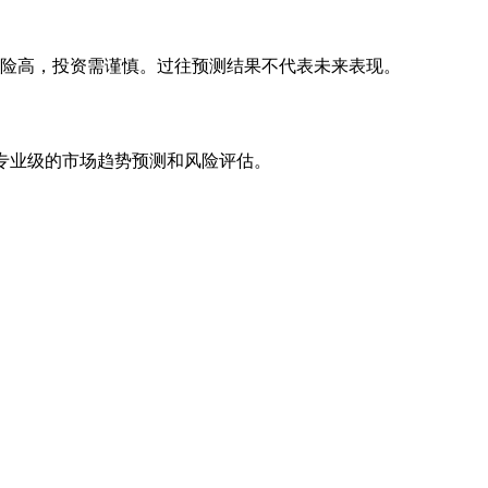
风险高，投资需谨慎。过往预测结果不代表未来表现。
专业级的市场趋势预测和风险评估。