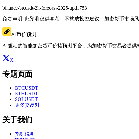
binance-btcusdt-2h-forecast-2025-upd1753
免责声明: 此预测仅供参考，不构成投资建议。加密货币市场
AI币价预测
AI驱动的智能加密货币价格预测平台，为加密货币交易者提供
X
专题页面
BTCUSDT
ETHUSDT
SOLUSDT
更多交易对
关于我们
指标说明