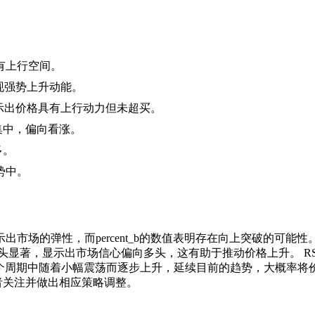
有上行空间。
呈现强势上升动能。
7，显示出价格具有上行动力但未超买。
为集中，偏向看涨。
多。
势中。
场的弹性，而percent_b的数值表明存在向上突破的可能性。 
头显著，显示出市场信心偏向多头，这有助于推动价格上升。 RS
几个周期中随着小幅震荡而逐步上升，延续目前的趋势，大概率将价
资者关注并做出相应策略调整。