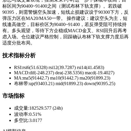
标区间为90400~91400之间（测试布林下轨支撑）。若跌破
90395，则需警惕空头加速，短线止损建议设于90300下方，反
弹压力区在MA20/MA50一带。 操作建议：建议空头为主，短
线逢高做空，目标价区为90400~91400，若反弹受阻可持续持
有。多头观望，等待下方企稳或MACD金叉、RSI回升后再考
虑入场。仓位建议严格控制，回踩确认布林下轨支撑力度后再
适度分批布局。
技术指标分析
RSI:
rsi6(51.6328) rsi12(39.7287) rsi14(41.4583)
MACD:
dif(-248.237) dea(-238.5356) macd(-19.4027)
MA:
ma5(91442.7) ma10(91442.7) ma20(91899.23)
布林带
:
up(93403.21) mid(91899.23) down(90395.25)
市场指标
成交量
:
182529.577 (24h)
波动率
:
0.51%
多空比
:
3.0177