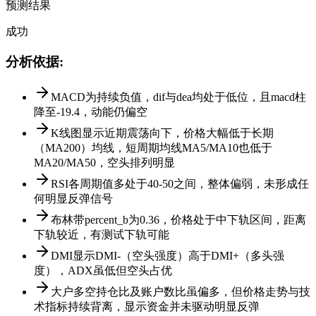
预测结果
成功
分析依据
:
MACD为持续负值，dif与dea均处于低位，且macd柱
降至-19.4，动能仍偏空
K线图显示近期震荡向下，价格大幅低于长期
（MA200）均线，短周期均线MA5/MA10也低于
MA20/MA50，空头排列明显
RSI各周期值多处于40-50之间，整体偏弱，未形成任
何明显反弹信号
布林带percent_b为0.36，价格处于中下轨区间，距离
下轨较近，有测试下轨可能
DMI显示DMI-（空头强度）高于DMI+（多头强
度），ADX虽低但空头占优
大户多空持仓比及账户数比虽偏多，但价格走势与技
术指标持续背离，显示资金并未驱动明显反弹