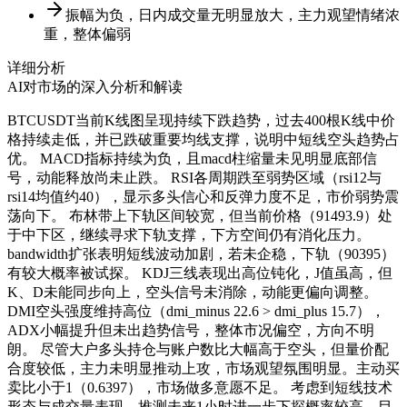
振幅为负，日内成交量无明显放大，主力观望情绪浓
重，整体偏弱
详细分析
AI对市场的深入分析和解读
BTCUSDT当前K线图呈现持续下跌趋势，过去400根K线中价
格持续走低，并已跌破重要均线支撑，说明中短线空头趋势占
优。 MACD指标持续为负，且macd柱缩量未见明显底部信
号，动能释放尚未止跌。 RSI各周期跌至弱势区域（rsi12与
rsi14均值约40），显示多头信心和反弹力度不足，市价弱势震
荡向下。 布林带上下轨区间较宽，但当前价格（91493.9）处
于中下区，继续寻求下轨支撑，下方空间仍有消化压力。
bandwidth扩张表明短线波动加剧，若未企稳，下轨（90395）
有较大概率被试探。 KDJ三线表现出高位钝化，J值虽高，但
K、D未能同步向上，空头信号未消除，动能更偏向调整。
DMI空头强度维持高位（dmi_minus 22.6 > dmi_plus 15.7），
ADX小幅提升但未出趋势信号，整体市况偏空，方向不明
朗。 尽管大户多头持仓与账户数比大幅高于空头，但量价配
合度较低，主力未明显推动上攻，市场观望氛围明显。主动买
卖比小于1（0.6397），市场做多意愿不足。 考虑到短线技术
形态与成交量表现，推测未来1小时进一步下探概率较高，目