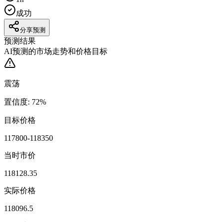
成功
分享预测
预测结果
AI预测的市场走势和价格目标
震荡
置信度
:
72
%
目标价格
117800-118350
当时市价
118128.35
实际价格
118096.5