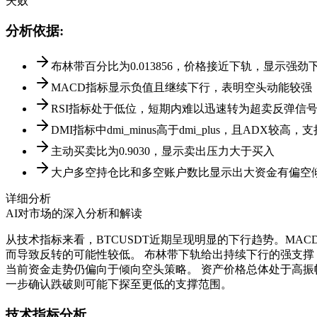
失败
分析依据
:
布林带百分比为0.013856，价格接近下轨，显示强劲
MACD指标显示负值且继续下行，表明空头动能较强
RSI指标处于低位，短期内难以迅速转为超卖反弹信
DMI指标中dmi_minus高于dmi_plus，且ADX较高
主动买卖比为0.9030，显示卖出压力大于买入
大户多空持仓比和多空账户数比显示出大资金有偏空
详细分析
AI对市场的深入分析和解读
从技术指标来看，BTCUSDT近期呈现明显的下行趋势。MA
而导致反转的可能性较低。 布林带下轨给出持续下行的强支撑
当前资金走势仍偏向于倾向空头策略。 资产价格总体处于高振幅
一步确认跌破则可能下探至更低的支撑范围。
技术指标分析