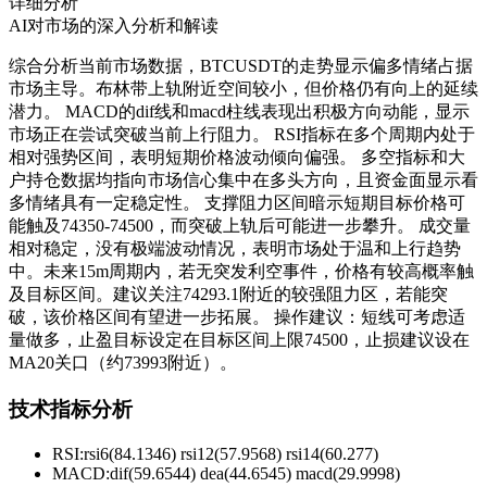
详细分析
AI对市场的深入分析和解读
综合分析当前市场数据，BTCUSDT的走势显示偏多情绪占据
市场主导。布林带上轨附近空间较小，但价格仍有向上的延续
潜力。 MACD的dif线和macd柱线表现出积极方向动能，显示
市场正在尝试突破当前上行阻力。 RSI指标在多个周期内处于
相对强势区间，表明短期价格波动倾向偏强。 多空指标和大
户持仓数据均指向市场信心集中在多头方向，且资金面显示看
多情绪具有一定稳定性。 支撑阻力区间暗示短期目标价格可
能触及74350-74500，而突破上轨后可能进一步攀升。 成交量
相对稳定，没有极端波动情况，表明市场处于温和上行趋势
中。未来15m周期内，若无突发利空事件，价格有较高概率触
及目标区间。建议关注74293.1附近的较强阻力区，若能突
破，该价格区间有望进一步拓展。 操作建议：短线可考虑适
量做多，止盈目标设定在目标区间上限74500，止损建议设在
MA20关口（约73993附近）。
技术指标分析
RSI:
rsi6(84.1346) rsi12(57.9568) rsi14(60.277)
MACD:
dif(59.6544) dea(44.6545) macd(29.9998)