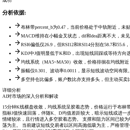
成功
分析依据
:
布林带percent_b为0.47，当前价格处于中轨附近
MACD维持在小幅金叉状态，dif和dea距离不大，
RSI6偏低仅26.9，但RSI12和RSI14分别在58.7
KDJ中J值明显低于K和D，出现短线回踩或等待方向
均线系统（MA5~MA50）收敛，价格徘徊在均线附
振幅仅0.301、波动率0.0011，显示短线波动空间有限
多空持仓比偏多，账户数比亦支持多头，但主动买卖比
详细分析
AI对市场的深入分析和解读
15分钟K线横盘收敛，均线系统呈胶着态势，价格运行于布林带中
指标J值快速回落，伴随K、D均值差距较大，暗示短线或进一
情绪较浓，且行情进入多空胶着态势。 支撑和阻力区间已较为明确：下
荡为主。 当前建议短线交易者以区间高抛低吸为主，严格管理仓