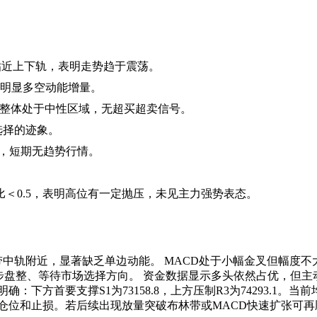
，未贴近上下轨，表明走势趋于震荡。
未见明显多空动能增量。
和55.6，整体处于中性区域，无超买超卖信号。
选择的迹象。
近，短期无趋势行情。
。
＜0.5，表明高位有一定抛压，未见主力强势表态。
轨附近，显著缺乏单边动能。 MACD处于小幅金叉但幅度不大，
步盘整、等待市场选择方向。 资金数据显示多头依然占优，但
方首要支撑S1为73158.8，上方压制R3为74293.1。当前均
位和止损。若后续出现放量突破布林带或MACD快速扩张可再顺势