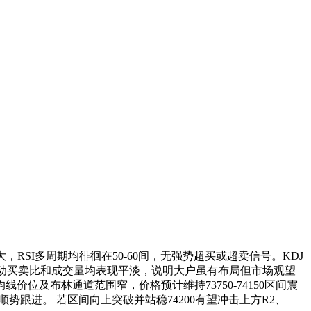
RSI多周期均徘徊在50-60间，无强势超买或超卖信号。KDJ
主动买卖比和成交量均表现平淡，说明大户虽有布局但市场观望
线价位及布林通道范围窄，价格预计维持73750-74150区间震
跟进。 若区间向上突破并站稳74200有望冲击上方R2、