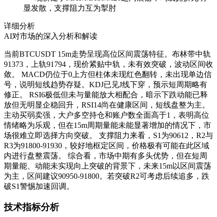
显发散，支撑阻力互为掣肘
详细分析
AI对市场的深入分析和解读
当前BTCUSDT 15m走势呈现高位区间震荡特征。布林带中轨
91373，上轨91794，现价紧贴中轨，未有效突破，波动区间收
敛。 MACD仍位于0上方但柱体未现红色翻转，未出现单边信
号，说明短线趋势存疑。KDJ已见J线下穿，预示短周期略有
修正。 RSI6极低但未与量能放大相配合，暗示下跌动能已释
放但无明显企稳回升，RSI14尚在健康区间，短线盘整为主。
主动买弱卖强，大户多空持仓和账户数全面高于1，表明高位
情绪略为乐观，但在15m周期量能未能显著增加的情况下，市
场很难立即选择方向突破。 支撑阻力来看，S1为90612，R2与
R3为91800-91930，较好地框定区间，价格极有可能在此区域
内进行盘整震荡。 综合看，市场中期有多头优势，但在短周
期量能、动能未实现向上突破的背景下，未来15m以区间震荡
为主，区间建议90950-91800。若突破R2可考虑后续追多，跌
破S1警惕加速回调。
技术指标分析