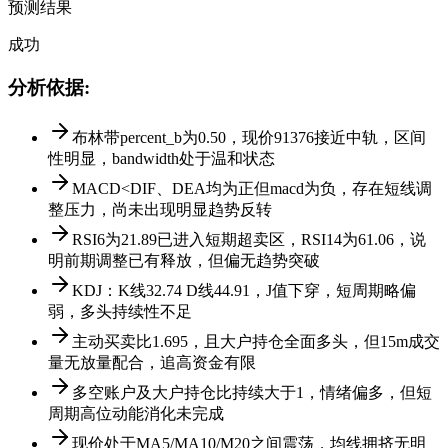
预测结果
成功
分析依据
:
布林带percent_b为0.50，现价91376接近中轨，区间
性明显，bandwidth处于温和状态
MACD<DIF、DEA均为正但macd为负，存在短线调
整压力，尚未出现明显趋势反转
RSI6为21.89已进入短期超卖区，RSI14为61.06，说
明前期调整已有释放，但偏无趋势突破
KDJ：K线32.74 D线44.91，J值下穿，短周期略偏
弱，多头持续性不足
主动买卖比1.695，且大户持仓全面多头，但15m成交
量无放量配合，追高资金有限
多空账户及大户持仓比持续大于1，情绪偏多，但短
周期高位动能消化未完成
现价处于MA5/MA10/M20之间震荡，均线拥挤无明