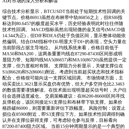
AI对市场的深入分析和解读
综合技术分析显示，BTCUSDT当前处于短期技术性回调的关
键节点。价格86913虽然在布林带中轨86856之上，但RSI6指
标达到80.6457的极度超买水平，历史经验表明此时往往伴随
技术性回调。 MACD指标虽然出现轻微的金叉信号(MACD值
14.344为正)，但DIF和DEA仍处于负值区间，显示整体动能依
然偏弱。结合DMI指标中DI-明显大于DI+的表现，空头力量在
当前阶段占据主导地位。 从均线系统来看，价格目前低于
MA50和MA200，这两条重要均线在87290-87430区间形成明
显阻力带。短期均线MA5(86657)和MA10(86720)虽然提供一定
支撑，但力度相对有限。 支撑阻力分析显示，关键支撑位在
S1(86628)和S2(86061)附近。考虑到当前超买状态和技术指标
配合，价格很可能向这一支撑区域回调。 市场情绪方面，主
动买卖比1.3621显示买盘仍有优势，但大户多空持仓比2.3463
的数值需要谨慎解读。在技术面出现明显超买信号时，大户往
往会选择适度减仓。 交易策略建议：在86200-86600区间寻找
反弹机会，该区间接近S1支撑位和布林带下轨支撑。如果价
格跌破86000，则需要重新评估下跌幅度。 风险控制：设置止
损位在85900附近，即S3支撑位下方。如果技术性回调得到确
认并在支撑位获得支撑，可考虑轻仓参与反弹，目标看向
87200-87400阻力区域。 当前15分钟周期显示的是一个典型的