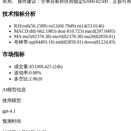
布局。 操作建议：空单目标价区间锁定82000-82500，
技术指标分析
RSI:
rsi6(56.1589) rsi12(60.7949) rsi14(53.0146)
MACD:
dif(-662.1983) dea(-810.723) macd(297.0495)
MA:
ma5(82378.38) ma10(82378.38) ma20(82859.01)
布林带
:
up(84493.18) mid(82859.01) down(81224.83)
市场指标
成交量
:
453369.425 (24h)
波动率
:
0.88%
多空比
:
2.9620
AI模型信息
使用模型
gpt-4.1
预测时间