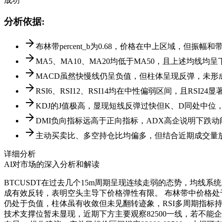
成功
分析依据
:
布林带percent_b为0.68，价格在中上区域，但
MA5、MA10、MA20均低于MA50，且上述均线
MACD虽然快慢线仍呈负值，但柱体呈现反弹，未形
RSI6、RSI12、RSI14均在中性偏弱区间，且RSI2
KDJ的J值极高，显现短线反弹过快但K、D同处中位
DMI负向指标远高于正向指标，ADX高企说明下跌动
主动买卖比、多空持仓比均偏多，但结合近期成交量
详细分析
AI对市场的深入分析和解读
BTCUSDT在过去几个15m周期呈现连续走弱的态势，均线
成有效反转，表明空头主导下价格弹性有限。 布林带中价格处
仍处于负值，柱体虽有收敛但未见翻转迹象，RSI多周期指标
技术支撑位暂未显现，近期下方主要观察82500一线，若不能