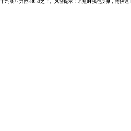
止损可布于均线压力位83050之上。风险提示：若短时强烈反弹，