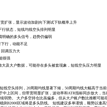
振幅和带宽扩张，显示波动加剧向下测试下轨概率上升
均呈下行状态，短线均线空头排列明显
成明确的多头信号，趋势仍偏弱
4显著下行，动能不足
，回调压力大
能很强
放大及大户数据，可能存在多头被套现象，短线空头压力明显
系统短线空头排列，20周期均线显著下倾，50周期均线大幅高于
于中上区间，但带宽明显扩张，波动率和ATR指标同步放大，当
持续弱势。 大户多空持仓比虽偏多，但从大户账户数比推断可
企稳则82000区域将是多头防线。 短线建议多单谨慎，顺势以