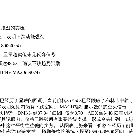
，显示强烈的卖压
为负值，表明下跌动能强劲
066.04）
0.31），显示超卖但未见反弹信号
DX高达48.63，确认下跌趋势强劲
)<MA20(89674)
已经历了显著的回调。当前价格86794.8已经跌破了布林带中轨
短期内仍有下跌空间。 MACD指标显示强烈的空头信号，DIF为-125
，DMI-达到37.34而DMI+仅为3.70，ADX高达48.6
说服力。价格已跌破所有重要均线支撑，形成空头排列。 成交量分析显
势中这种平衡往往偏向卖方。 从图表走势来看，价格在经历了前期的
暂跌破该支撑。 预期价格将继续下探至85500-86500区