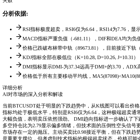
失败
分析依据
:
RSI指标极度超卖，RSI6仅为6.64，RSI14为7.76
MACD指标严重负值（-681.11），DIF和DEA均
价格已跌破布林带中轨（89673.81），目前接近下轨（86
KDJ指标全部在极低位（K=10.28, D=10.26, J=1
DMI指标显示DMI-为37.34远高于DMI+的3.70，A
价格低于所有主要移动平均线，MA5(87098)<MA10(88144
详细分析
AI对市场的深入分析和解读
当前BTCUSDT处于明显的下跌趋势中，从K线图可以看出价格
指标均处于极低水平，特别是RSI6仅为6.64，这种极端超卖通常表明
大幅负值，表明卖压依然强劲。 DMI趋向指标进一步确认了下跌趋势
多空持仓比为2.79显示偏多情绪，但技术面的压倒性空头信号更具
市场存在一定的抛压。主动买卖比0.98接近平衡，但在下跌趋
是重要支撑位，但考虑到技术指标的极端超卖状态，价格可能会短