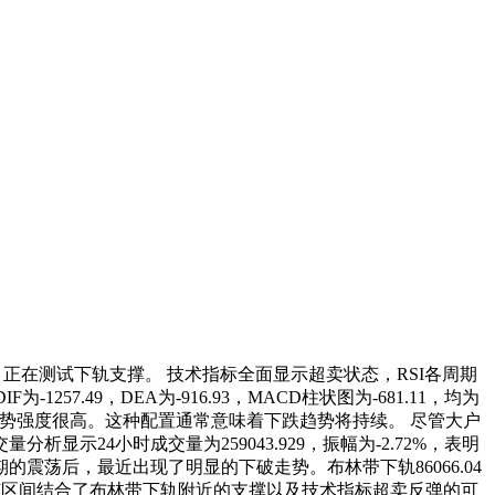
，正在测试下轨支撑。 技术指标全面显示超卖状态，RSI各周期
7.49，DEA为-916.93，MACD柱状图为-681.11，均为
3表明趋势强度很高。这种配置通常意味着下跌趋势将持续。 尽管大户
示24小时成交量为259043.929，振幅为-2.72%，表明
震荡后，最近出现了明显的下破走势。布林带下轨86066.04
间。该区间结合了布林带下轨附近的支撑以及技术指标超卖反弹的可