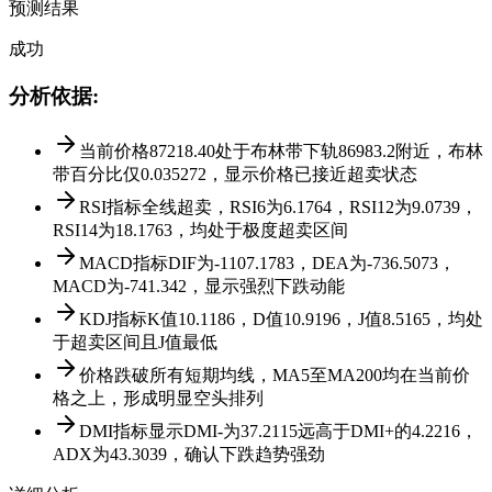
预测结果
成功
分析依据
:
当前价格87218.40处于布林带下轨86983.2附近，布林
带百分比仅0.035272，显示价格已接近超卖状态
RSI指标全线超卖，RSI6为6.1764，RSI12为9.0739，
RSI14为18.1763，均处于极度超卖区间
MACD指标DIF为-1107.1783，DEA为-736.5073，
MACD为-741.342，显示强烈下跌动能
KDJ指标K值10.1186，D值10.9196，J值8.5165，均处
于超卖区间且J值最低
价格跌破所有短期均线，MA5至MA200均在当前价
格之上，形成明显空头排列
DMI指标显示DMI-为37.2115远高于DMI+的4.2216，
ADX为43.3039，确认下跌趋势强劲