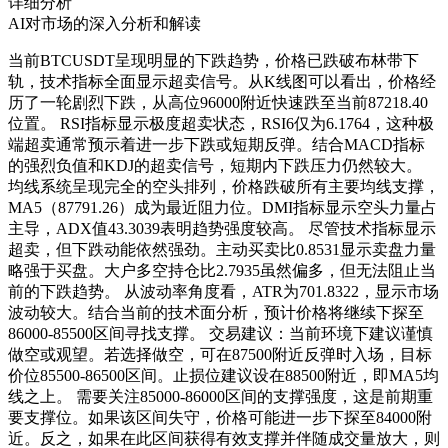
详细分析
AI对市场的深入分析和解读
当前BTCUSDT呈现明显的下跌趋势，价格已跌破布林带下
轨，技术指标全面显示超卖信号。从K线图可以看出，价格经
历了一轮剧烈下跌，从高位96000附近快速跌至当前87218.40
位置。 RSI指标显示极度超卖状态，RSI6仅为6.1764，这种极
端超卖通常预示着进一步下跌或短期反弹。结合MACD指标
的强烈负值和KDJ的超卖信号，短期内下跌压力仍然较大。
均线系统呈现完全的空头排列，价格跌破所有主要均线支撑，
MA5（87791.26）成为最近阻力位。DMI指标显示空头力量占
主导，ADX值43.3039表明趋势强度较高。 尽管技术指标显示
超卖，但下跌动能依然强劲。主动买卖比0.8531显示卖盘力量
略强于买盘。大户多空持仓比2.7935虽然偏多，但无法阻止当
前的下跌趋势。 从波动率角度看，ATR为701.8322，显示市场
波动较大。结合当前的技术面分析，预计价格将继续下探至
86000-85500区间寻找支撑。 交易建议：当前环境下建议谨慎
做空或观望。若选择做空，可在87500附近反弹时入场，目标
价位85500-86500区间。止损位建议设在88500附近，即MA5均
线之上。 需要关注85000-86000区间的支撑强度，这是前期重
要支撑位。如果该区间失守，价格可能进一步下探至84000附
近。反之，如果在此区间获得有效支撑并伴随成交量放大，则