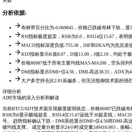
失败
分析依据
:
布林带百分比为-0.069845，价格已跌破布林下轨，
RSI指标极度超卖，RSI6为0.0，RSI14仅15.67，表
MACD指标深度负值-755.38，DIF和DEA均为负
KDJ指标显示K值8.07，D值11.00，J值2.19，均处
价格86987低于所有主要均线MA5-MA200，空头排列
DMI指标显示DMI+仅4.56，DMI-高达38.55，ADX
大户多空持仓比2.81虽偏多，但无法抵御技术面的强
详细分析
AI对市场的深入分析和解读
当前BTCUSDT技术面呈现极度疲弱状态，价格86987已跌破
RSI6为0显示极端超卖，RSI14仅15.67远低于30超卖线；
号。 趋势指标确认下跌：DMI系统显示DMI+仅4.56而DMI-高达38
键均线支撑。 成交量分析显示24小时成交量249416.663，振