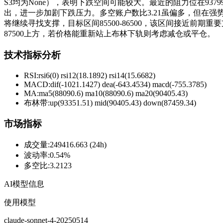
S3均为None），表明下跌空间可能较大。最近的阻力位在937
出，进一步加剧下跌压力。多空账户数比3.21虽偏多，但在
将继续寻找支撑，目标区间85500-86500，该区间接近
87500上方，若价格能重新站上布林下轨则考虑减仓或平仓。
技术指标分析
RSI:
rsi6(0) rsi12(18.1892) rsi14(15.6682)
MACD:
dif(-1021.1427) dea(-643.4534) macd(-755.3785)
MA:
ma5(88090.6) ma10(88090.6) ma20(90405.43)
布林带
:
up(93351.51) mid(90405.43) down(87459.34)
市场指标
成交量
:
249416.663 (24h)
波动率
:
0.54%
多空比
:
3.2123
AI模型信息
使用模型
claude-sonnet-4-20250514