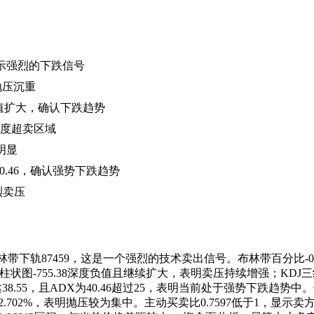
显示强烈的下跌信号
明抛压沉重
且差值扩大，确认下跌趋势
于极度超卖区域
明显
为40.46，确认强势下跌趋势
烈卖压
布林带下轨87459，这是一个强烈的技术卖出信号。布林带百分比-0
MACD柱状图-755.38深度负值且继续扩大，表明卖压持续增强；K
.55，且ADX为40.46超过25，表明当前处于强势下跌趋势中。价格连续跌
幅-2.702%，表明抛压较为集中。主动买卖比0.7597低于1，