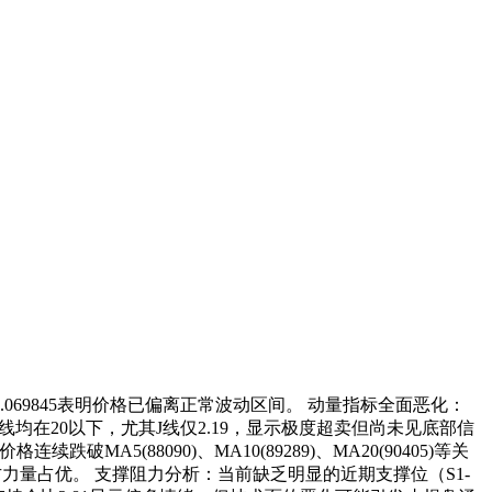
.069845表明价格已偏离正常波动区间。 动量指标全面恶化：
DJ三线均在20以下，尤其J线仅2.19，显示极度超卖但尚未见底部信
破MA5(88090)、MA10(89289)、MA20(90405)等关
显示卖方力量占优。 支撑阻力分析：当前缺乏明显的近期支撑位（S1-