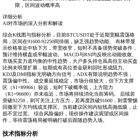
限，区间波动概率高
详细分析
AI对市场的深入分析和解读
综合K线图与指标分析，目前BTCUSDT处于近期宽幅震荡格
局，区间在91600-92250间徘徊，缺乏强趋势动能。 布林带显
示价格靠近中轨下方，带宽收窄，短时不具备强势突破条件，
预计维持横盘或窄幅波动。 MACD与RSI均反映出动能收敛、
市场买卖力道均衡的中性趋势，大户多头持仓虽高但主动买盘
比例未明显扩展，短期或有高位资金获利回吐形成阻力。
KDJ及DMI指标无明确方向信号，ADX有限说明趋势不强，
震荡偏中性。 成交量延续稳定，市场分歧较大，但下方支撑
区（S1=89966）较远，短时下破概率低，上方阻力
（R1=96600）亦未临近，市场将持续消化当前筹码。 后续若
突破92250，则可关注上方压力，若再度跌破91600，则需警惕
回撤至下方均线或支撑区。当前建议区间内短线高抛低吸，止
损不宜过宽。 综合风险偏好，现价操作建议观望或区间操
作，等待震荡格局被明确打破后跟随趋势入场。
技术指标分析