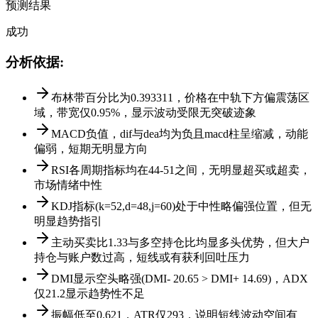
预测结果
成功
分析依据
:
布林带百分比为0.393311，价格在中轨下方偏震荡区
域，带宽仅0.95%，显示波动受限无突破迹象
MACD负值，dif与dea均为负且macd柱呈缩减，动能
偏弱，短期无明显方向
RSI各周期指标均在44-51之间，无明显超买或超卖，
市场情绪中性
KDJ指标(k=52,d=48,j=60)处于中性略偏强位置，但无
明显趋势指引
主动买卖比1.33与多空持仓比均显多头优势，但大户
持仓与账户数过高，短线或有获利回吐压力
DMI显示空头略强(DMI- 20.65 > DMI+ 14.69)，ADX
仅21.2显示趋势性不足
振幅低至0.621，ATR仅293，说明短线波动空间有