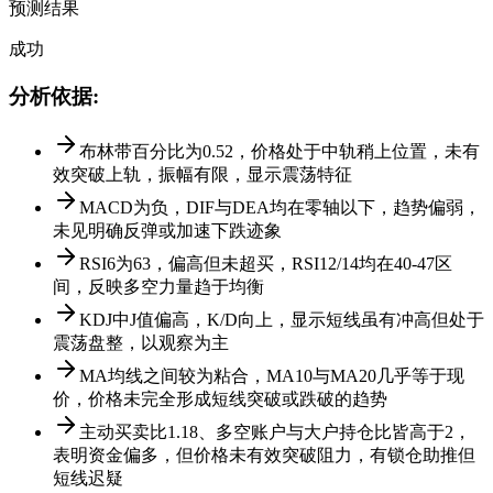
预测结果
成功
分析依据
:
布林带百分比为0.52，价格处于中轨稍上位置，未有
效突破上轨，振幅有限，显示震荡特征
MACD为负，DIF与DEA均在零轴以下，趋势偏弱，
未见明确反弹或加速下跌迹象
RSI6为63，偏高但未超买，RSI12/14均在40-47区
间，反映多空力量趋于均衡
KDJ中J值偏高，K/D向上，显示短线虽有冲高但处于
震荡盘整，以观察为主
MA均线之间较为粘合，MA10与MA20几乎等于现
价，价格未完全形成短线突破或跌破的趋势
主动买卖比1.18、多空账户与大户持仓比皆高于2，
表明资金偏多，但价格未有效突破阻力，有锁仓助推但
短线迟疑