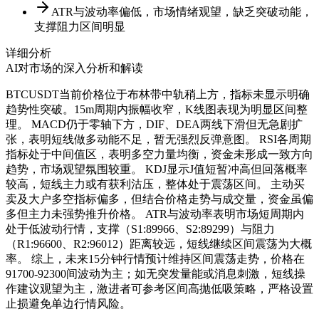
ATR与波动率偏低，市场情绪观望，缺乏突破动能，
支撑阻力区间明显
详细分析
AI对市场的深入分析和解读
BTCUSDT当前价格位于布林带中轨稍上方，指标未显示明确
趋势性突破。15m周期内振幅收窄，K线图表现为明显区间整
理。 MACD仍于零轴下方，DIF、DEA两线下滑但无急剧扩
张，表明短线做多动能不足，暂无强烈反弹意图。 RSI各周期
指标处于中间值区，表明多空力量均衡，资金未形成一致方向
趋势，市场观望氛围较重。 KDJ显示J值短暂冲高但回落概率
较高，短线主力或有获利沽压，整体处于震荡区间。 主动买
卖及大户多空指标偏多，但结合价格走势与成交量，资金虽偏
多但主力未强势推升价格。 ATR与波动率表明市场短周期内
处于低波动行情，支撑（S1:89966、S2:89299）与阻力
（R1:96600、R2:96012）距离较远，短线继续区间震荡为大概
率。 综上，未来15分钟行情预计维持区间震荡走势，价格在
91700-92300间波动为主；如无突发量能或消息刺激，短线操
作建议观望为主，激进者可参考区间高抛低吸策略，严格设置
止损避免单边行情风险。