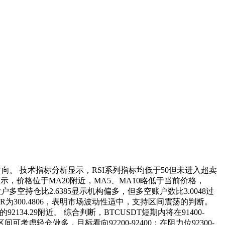
择方向。 技术指标分析显示，RSI系列指标均低于50但未进入超卖
，价格位于MA20附近，MA5、MA10略低于当前价格，
空持仓比2.6385显示机构偏多，但多空账户数比3.0048过
TR为300.4806，表明市场波动性适中，支持区间震荡的判断。
2134.29附近。 综合判断，BTCUSDT短期内将在91400-
间可考虑轻仓做多，目标看向92200-92400；在阻力位92300-