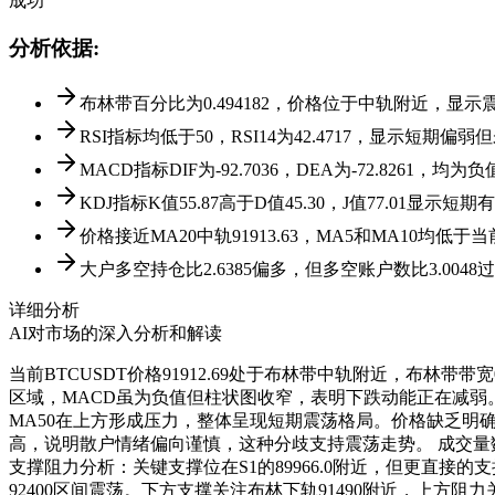
成功
分析依据
:
布林带百分比为0.494182，价格位于中轨附近，显示
RSI指标均低于50，RSI14为42.4717，显示短期偏弱
MACD指标DIF为-92.7036，DEA为-72.826
KDJ指标K值55.87高于D值45.30，J值77.01显示短
价格接近MA20中轨91913.63，MA5和MA10均低
大户多空持仓比2.6385偏多，但多空账户数比3.004
详细分析
AI对市场的深入分析和解读
当前BTCUSDT价格91912.69处于布林带中轨附近，布林带
区域，MACD虽为负值但柱状图收窄，表明下跌动能正在减弱。
MA50在上方形成压力，整体呈现短期震荡格局。价格缺乏明确的突
高，说明散户情绪偏向谨慎，这种分歧支持震荡走势。 成交量数据显示
支撑阻力分析：关键支撑位在S1的89966.0附近，但更直接的支撑在布林
92400区间震荡。下方支撑关注布林下轨91490附近，上方阻力关注布