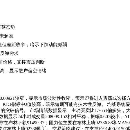
震荡态势
但未超卖
1，均为负值但差距收窄，暗示下跌动能减弱
期有反弹需求
于当前价格，支撑震荡判断
8过高，显示散户偏空情绪
带宽0.00921较窄，显示市场波动性收缩，预示即将进入震荡或选
KDJ指标中J值较高，暗示短期可能有技术性反弹。 均线系统显示
破信号。 市场情绪数据显示，主动买卖比1.7651偏多头，大户多
24小时成交量208099.152相对平稳，振幅0.607较小，A
下轨91490.37；阻力位主要在布林上轨92336.88和MA50的9
林上轨92336附近。 交易策略建议：在支撑位91400-91500区