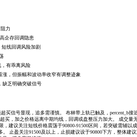
有阻力
值高企存回调隐患
域，短线回调风险加剧
荡
线，有乖离风险
看涨，但振幅和波动率收窄有调整迹象
，缺乏明确突破信号
超买信号显现，追多需谨慎。 布林带上轨已触及，percent_
I持续超买，加之价格远离中期均线，回调或盘整压力加大。 成交
，建议关注短线价格震荡于90800-91500区间，若突破需辅
多。 止盈关注91500及以上，止损建议设于90800下方，整体