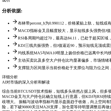
成功
分析依据
:
布林带percent_b为0.990112，价格紧贴上轨，短线或
MACD指标金叉且幅度较大，显示短线多头强势但J
RSI各周期均超过70，最高达84.11，已处于超买区
KDJ三线共振强势，但J值逼近90，预示短线见顶或震
均线系统MA5与MA10明显上扬但价格已远离中长均
主动买卖比及多空大户持仓比均显著偏多，市场情绪
支撑阻力区间显示当前价格处于支撑位与阻力位之间
详细分析
AI对市场的深入分析和解读
综合当前BTCUSDT技术指标，短线多头依然占据上风，但多项
MACD金叉与大户持仓比确立短线上行意愿，但KDJ与RS
歧增大。 振幅与波动率指标均显示盘面趋于收敛，向上空间有限
险，若下破90800关注MA20支撑，加仓需等待明显调整后再做