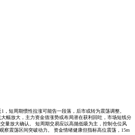
b接近1，短周期惯性拉涨可能告一段落，后市或转为震荡调整。
量无大幅放大，主力资金借涨势或布局潜在获利回吐，市场短线分
以成交量放大确认。 短周期交易应以高抛低吸为主，控制仓位风
建议观察震荡区间突破动力。 资金情绪健康但指标高位震荡，15m