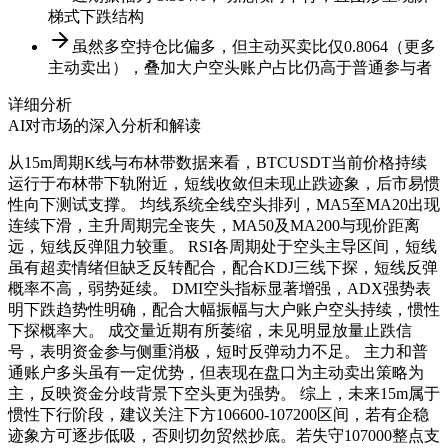
梯式下跌结构
虽然多空持仓比偏多，但主动买卖比仅0.8064（更多
主动卖出），叠加大户空头账户占比仍高于普通参与者
详细分析
AI对市场的深入分析和解读
从15m周期K线与布林带数据来看，BTCUSDT当前价格持续
运行于布林带下轨附近，短线收敛但未现止跌迹象，后市易惯
性向下测试支撑。 均线系统全线空头排列，MA5至MA20出现
连续下滑，主升周期完全丧失，MA50及MA200与现价距离
远，短线反弹阻力较重。 RSI各周期处于空头主导区间，短线
虽有超卖情绪但缺乏反转配合，配合KDJ三线下探，短线反弹
概率不高，弱势延续。 DMI空头指标显著增强，ADX强势表
明下跌趋势性明确，配合大幅振幅与大户账户空头持续，惯性
下探概率大。 成交量近期有所萎缩，未见明显放量止跌信
号，表明资金参与侧重消极，短时反弹动力不足。 主力和普
通账户多头虽有一定优势，但表现在盘口为主动卖出策略为
主，反映资金分歧背景下空头更为强势。 综上，未来15m属于
惯性下行阶段，建议关注下方106600-107200区间，若有企稳
迹象方可逐步低吸，否则切勿贸然抄底。若失守107000整点支