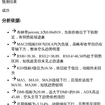
预测结果
成功
分析依据
:
布林带percent_b为0.064919，当前价格位于下轨附
近，有弱势延续迹象
MACD指标DIF与DEA均为负值，虽略有收窄但仍在
零轴下方，整体空头趋势明显
RSI6=39.36、RSI12=38.89、RSI14=46.50均处于弱势
区间，短线超卖但未见止跌迹象
KDJ指标J值仅为16.56，依旧处于低位，动能尚未回
升
MA5、MA10、MA20连续下行，且现价远低于
MA50、MA200，短线趋势较弱
DMI-指标为29.98，远大于DMI+的9.86，ADX高达
45.88，空头主导下趋势依然强烈
近期振幅为-3.314%，动能倾向下行，且图形呈现阶