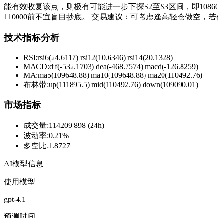
能有效收复该点，则极有可能进一步下探S2至S3区间，即1086
110000前不宜盲目抄底。 交易建议：可考虑逢高轻仓做空，若
技术指标分析
RSI:
rsi6(24.6117) rsi12(10.6346) rsi14(20.1328)
MACD:
dif(-532.1703) dea(-468.7574) macd(-126.8259)
MA:
ma5(109648.88) ma10(109648.88) ma20(110492.76)
布林带
:
up(111895.5) mid(110492.76) down(109090.01)
市场指标
成交量
:
114209.898 (24h)
波动率
:
0.21%
多空比
:
1.8727
AI模型信息
使用模型
gpt-4.1
预测时间