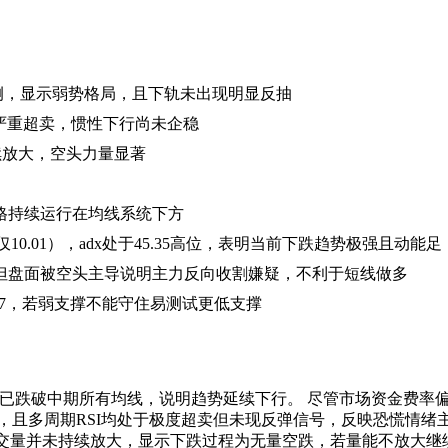
在下侧，显示弱势格局，且下轨未出现明显反抽
3，短中期严重超卖，惯性下行尚未企稳
持续放大，空头力量显著
，价格持续运行在均线系统下方
plus仅10.01），adx处于45.35高位，表明当前下跌趋势极强且动能足
但盘面被空头主导说明主力反向收割嫌疑，不利于短线做多
559.7，若弱支撑不能守住易测试更低支撑
短周期已跌破中期所有均线，说明趋势延续下行。 尽管市场资金费
，且多周期RSI均处于极度超卖但未现反弹信号，反映恐慌情绪主
交量并未持续放大，显示下跌过程为无量空跌，若量能不放大继续考