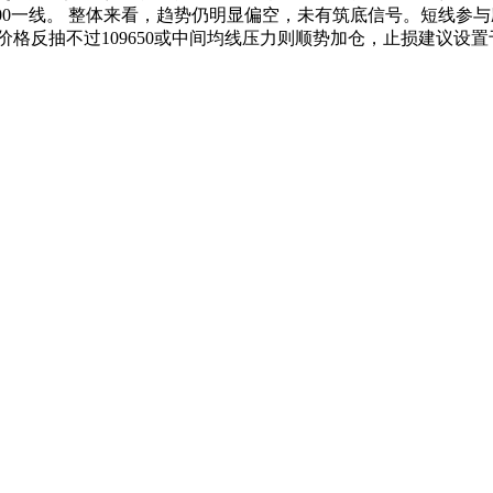
00一线。 整体来看，趋势仍明显偏空，未有筑底信号。短线参与应以
价格反抽不过109650或中间均线压力则顺势加仓，止损建议设置于1