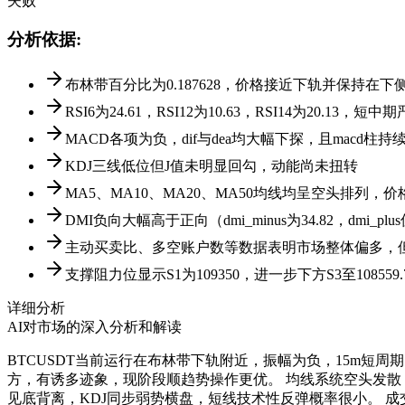
失败
分析依据
:
布林带百分比为0.187628，价格接近下轨并保持
RSI6为24.61，RSI12为10.63，RSI14为20.1
MACD各项为负，dif与dea均大幅下探，且macd柱
KDJ三线低位但J值未明显回勾，动能尚未扭转
MA5、MA10、MA20、MA50均线均呈空头排列
DMI负向大幅高于正向（dmi_minus为34.82，dmi_
主动买卖比、多空账户数等数据表明市场整体偏多，
支撑阻力位显示S1为109350，进一步下方S3至108
详细分析
AI对市场的深入分析和解读
BTCUSDT当前运行在布林带下轨附近，振幅为负，15m
方，有诱多迹象，现阶段顺趋势操作更优。 均线系统空头发散
见底背离，KDJ同步弱势横盘，短线技术性反弹概率很小。 成