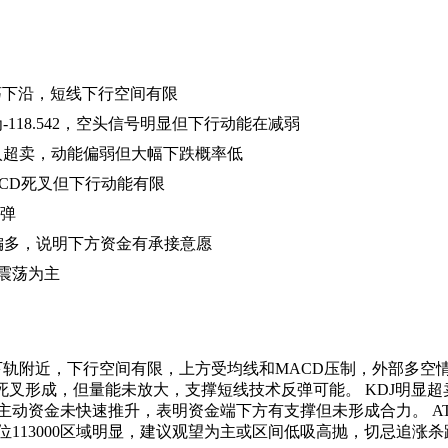
，震荡下沿，短线下行空间有限
ACD为-118.542，空头信号明显但下行动能在减弱
SI均未进入超卖，动能偏弱但大幅下跌概率低
ACD死叉但下行动能有限
反弹
别偏多，说明下方资金有承接意愿
间震荡为主
近，下行空间有限，上方受均线和MACD压制，外部多空情绪均偏中性
死叉形成，但量能未放大，支撑短线技术反弹可能。 KDJ明显超
主动资金未快速推升，表明资金端下方有支撑但未形成合力。 A
113000区域明显，建议观望为主或区间低吸高抛，切忌追涨杀跌。 