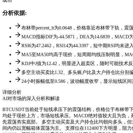
成功
分析依据
:
布林带percent_b为0.0648，价格靠近布林带下轨
MACD指标DIF为-44.5871，DEA为14.6839，M
RSI6为47.2462，RSI14为44.3397，短中期R
MA5至MA50均高于现价，短周期均线压制明显，M
KDJ中J值为12.42，明显进入超卖区，随时可能技术
多空主动买卖比1.32、多头账户比及大户持仓比分
24小时振幅低至0.586，波动幅度收窄，显示短线区
详细分析
AI对市场的深入分析和解读
BTCUSDT当前处于短线承压下的震荡结构，价格位于布林带下轨附
均处于现价上方，市场短线承压。MACD绝对值较大且为负，
先震荡夯实底部。 多空主动买卖及大户持仓比均朝向多头，但
间内仍以宽幅箱体震荡为主。 支撑位在112400下方明显，阻力位