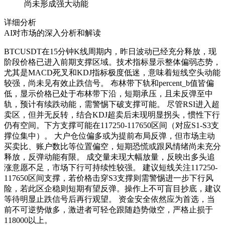
尚未形成强大动能
详细分析
AI对市场的深入分析和解读
BTCUSDT在15分钟K线周期内，昨日波动已经充分释放，现
阶段价格已进入前期支撑区域。技术指标显示整体偏弱态势，
尤其是MACD死叉和KDJ指标极度低迷，意味着短线空头动能
较强，尚未见有效止跌信号。 布林带下轨和percent_b值皆偏
低，显示价格已处于布林带下沿，短期承压，且未反弹至中
轨，预计有续跌动能，需警惕下破支撑可能。 尽管RSI进入超
卖区，但并无反转，结合KDJ超卖后未现明显拐头，惯性下行
仍有空间。下方支撑可能在117250-117650区间（对应S1-S3支
撑位集中）。 大户仓位偏多或为提前布局反弹，但市场主动
买卖比、账户数比等位置偏空，短期恐慌或跟风情绪尚未充分
释放，反弹动能有限。 成交量未现大幅放量，反映出多头追
涨意愿不足，市场下行可持续性较强。 建议短线关注117250-
117650区间支撑，若价格击穿S3支撑则需警惕进一步下行风
险，若此区企稳则短期有望反弹。操作上不可盲目抄底，建议
等待明显止跌信号后再行观望。 资金安全依然应为首选，当
前不可逆势做多，激进者可轻仓跟随趋势做空，严格止损于
118000以上。