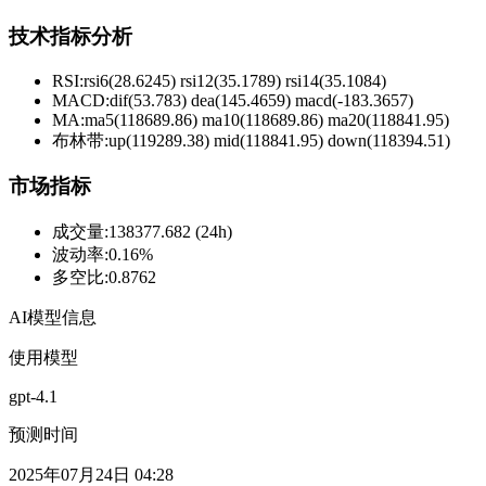
技术指标分析
RSI:
rsi6(28.6245) rsi12(35.1789) rsi14(35.1084)
MACD:
dif(53.783) dea(145.4659) macd(-183.3657)
MA:
ma5(118689.86) ma10(118689.86) ma20(118841.95)
布林带
:
up(119289.38) mid(118841.95) down(118394.51)
市场指标
成交量
:
138377.682 (24h)
波动率
:
0.16%
多空比
:
0.8762
AI模型信息
使用模型
gpt-4.1
预测时间
2025年07月24日 04:28