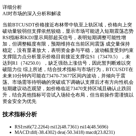
详细分析
AI对市场的深入分析和解读
当前BTCUSDT价格接近布林带中轨至上轨区域，价格向上突
破动量较弱但支撑依然较稳，显示市场可能进入短期震荡态势
RSI指标和KDJ显示局部超买信号，表明短期调整可能性增
加，但调整幅度有限，预期维持在当前区间震荡 成交量保持
稳定，没有显著放大，表明资金参与平稳，波动幅度受到约束
支撑阻力点分析显示价格目前接近支撑位S1（73470.5），未
达到R1（74250.0），缺乏强劲上涨信号，因此暂判断难以突
破阻力位 综上所述，结合技术指标与市场行为，BTCUSDT在
未来10分钟内可能在73470-73677区间内波动，并倾向于震
荡。市场需等待明确的突破或下调确认支撑后才有方向性机会
短期建议动态观望，如价格临近73470支持区域且确认止跌回
升，结合其他指标可尝试入场轻仓布局，但当前操作需谨慎以
资金安全为优先
技术指标分析
RSI:
rsi6(72.2264) rsi12(48.7361) rsi14(48.5696)
MACD:
dif(-38.4302) dea(-50.3418) macd(23.8231)