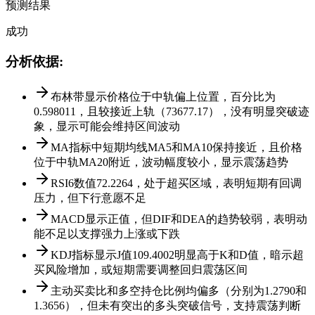
预测结果
成功
分析依据
:
布林带显示价格位于中轨偏上位置，百分比为
0.598011，且较接近上轨（73677.17），没有明显突破迹
象，显示可能会维持区间波动
MA指标中短期均线MA5和MA10保持接近，且价格
位于中轨MA20附近，波动幅度较小，显示震荡趋势
RSI6数值72.2264，处于超买区域，表明短期有回调
压力，但下行意愿不足
MACD显示正值，但DIF和DEA的趋势较弱，表明动
能不足以支撑强力上涨或下跌
KDJ指标显示J值109.4002明显高于K和D值，暗示超
买风险增加，或短期需要调整回归震荡区间
主动买卖比和多空持仓比例均偏多（分别为1.2790和
1.3656），但未有突出的多头突破信号，支持震荡判断