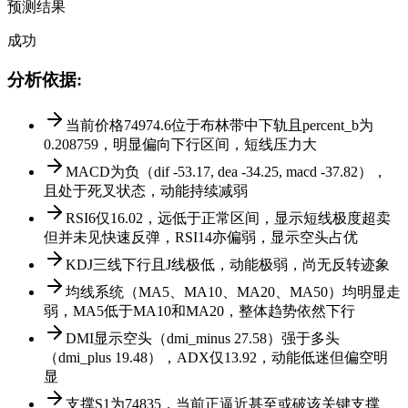
预测结果
成功
分析依据
:
当前价格74974.6位于布林带中下轨且percent_b为
0.208759，明显偏向下行区间，短线压力大
MACD为负（dif -53.17, dea -34.25, macd -37.82），
且处于死叉状态，动能持续减弱
RSI6仅16.02，远低于正常区间，显示短线极度超卖
但并未见快速反弹，RSI14亦偏弱，显示空头占优
KDJ三线下行且J线极低，动能极弱，尚无反转迹象
均线系统（MA5、MA10、MA20、MA50）均明显走
弱，MA5低于MA10和MA20，整体趋势依然下行
DMI显示空头（dmi_minus 27.58）强于多头
（dmi_plus 19.48），ADX仅13.92，动能低迷但偏空明
显
支撑S1为74835，当前正逼近甚至或破该关键支撑