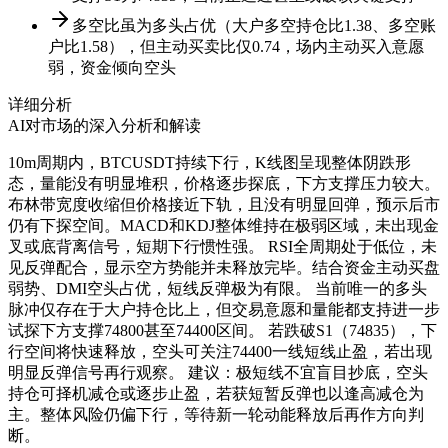
多空比虽为多头占优（大户多空持仓比1.38、多空账
户比1.58），但主动买卖比仅0.74，场内主动买入意愿
弱，资金倾向空头
详细分析
AI对市场的深入分析和解读
10m周期内，BTCUSDT持续下行，K线图呈现整体阴跌形
态，量能没有明显堆积，价格逐步探底，下方支撑压力较大。
布林带宽度收缩但价格接近下轨，且没有明显回弹，预示后市
仍有下探空间。MACD和KDJ整体维持在极弱区域，未出现金
叉或底背离信号，短期下行惯性强。 RSI全周期处于低位，未
见反弹配合，显示空方势能并未释放完毕。结合资金主动买盘
弱势、DMI空头占优，短线反弹极为有限。 当前唯一的多头
脉冲仅存在于大户持仓比上，但交易意愿和量能都支持进一步
试探下方支撑74800甚至74400区间。 若跌破S1（74835），下
行空间将快速释放，空头可关注74400一线短线止盈，若出现
明显反弹信号再行观察。 建议：极短线不宜盲目抄底，空头
持仓可择机减仓或逐步止盈，若获短暂反弹也以逢高减仓为
主。整体风险仍偏下行，等待新一轮动能释放后再作方向判
断。