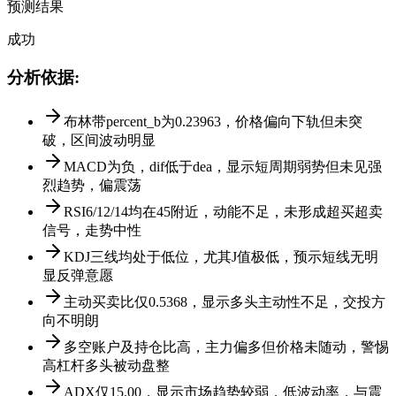
预测结果
成功
分析依据
:
布林带percent_b为0.23963，价格偏向下轨但未突
破，区间波动明显
MACD为负，dif低于dea，显示短周期弱势但未见强
烈趋势，偏震荡
RSI6/12/14均在45附近，动能不足，未形成超买超卖
信号，走势中性
KDJ三线均处于低位，尤其J值极低，预示短线无明
显反弹意愿
主动买卖比仅0.5368，显示多头主动性不足，交投方
向不明朗
多空账户及持仓比高，主力偏多但价格未随动，警惕
高杠杆多头被动盘整
ADX仅15.00，显示市场趋势较弱，低波动率，与震