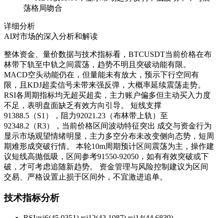
荡格局吻合
详细分析
AI对市场的深入分析和解读
整体资金、量价数据与技术指标看，BTCUSDT当前价格在布
林带下轨至中轨之间震荡，趋势不明且突破动能有限。
MACD空头动能仍在，但量能未有放大，预示下行空间有
限，且KDJ超卖信号未带来强反弹，大概率延续震荡走势。
RSI各周期指标均无超买超卖，主力账户偏多但主动买入力度
不足，表明盘面缺乏有效方向引导。 短线支撑
91388.5（S1），阻力92021.23（布林带上轨）至
92348.2（R3），当前价格区间波动特征突出 成交与资金行为
显示市场观望情绪明显，主力多空分布未改变侧向态势，短周
期难形成突破行情。 本轮10m周期预计区间震荡为主，操作建
议短线高抛低吸，区间参考91550-92050，如有有效突破或下
破，才可考虑追随新趋势。 资金管理与风险控制建议为区间
交易、严格设置止损于区间外，不宜激进追单。
技术指标分析
RSI:
rsi6(45.9351) rsi12(43.1087) rsi14(44.6839)