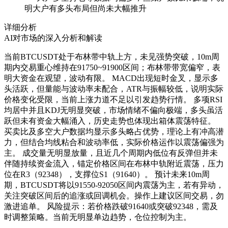
明大户有多头布局但尚未大幅推升
详细分析
AI对市场的深入分析和解读
当前BTCUSDT处于布林带中轨上方，未见强势突破，10m周
期内交易重心维持在91750~91900区间；布林带带宽偏窄，表
明大资金在观望，波动有限。 MACD出现短时金叉，显示多
头活跃，但量能与波动率未配合，ATR与振幅较低，说明实际
价格变化受限，当前上涨力道不足以引发趋势行情。 多项RSI
均居中并且KDJ无明显突破，市场情绪不偏向极端，多头虽活
跃但未有资金大幅涌入，历史走势也体现出箱体震荡特征。
买卖比及多空大户数据均显示多头略占优势，理论上有冲高潜
力，但结合均线粘合和波动率低，实际价格运作以震荡偏强为
主。 成交量无明显放量，且近几个周期内低位有反弹但并未
伴随持续资金流入，锚定价格区间在布林中轨附近震荡，压力
位在R3（92348），支撑位S1（91640）。 预计未来10m周
期，BTCUSDT将以91550-92050区间内震荡为主，若有异动，
关注突破区间后的追涨或回调机会。操作上建议区间交易，勿
激进追单。 风险提示：若价格跌破91640或突破92348，需及
时调整策略。当前无明显单边趋势，仓位控制为主。