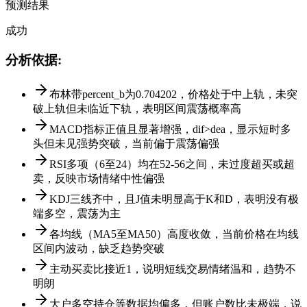
预测结果
成功
分析依据
:
布林带percent_b为0.704202，价格处于中上轨，未突
破上轨但未临近下轨，表明区间震荡概率高
MACD指标正值且显著增强，dif>dea，显示短时多
头但未见强势突破，当前偏于震荡偏强
RSI多项（6至24）均在52-56之间，未过度超买或超
卖，反映市场情绪中性偏强
KDJ三线齐中，且J值未明显高于K和D，表明没有极
端多空，震荡为主
各均线（MA5至MA50）高度收敛，当前价格在均线
区间内波动，缺乏趋势突破
主动买卖比接近1，说明短线交易情绪温和，趋势不
明朗
大户多空持仓等数据均偏多，但账户数比未极端，说