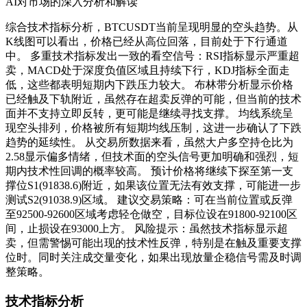
AI对市场的深入分析和解读
综合技术指标分析，BTCUSDT当前呈现明显的空头趋势。从
K线图可以看出，价格已经从高位回落，目前处于下行通道
中。 多重技术指标发出一致的看空信号：RSI指标显示严重超
卖，MACD处于深度负值区域且持续下行，KDJ指标全面走
低，这些都表明短期内下跌压力较大。 布林带分析显示价格
已经触及下轨附近，虽然存在超卖反弹的可能，但当前的技术
面并不支持立即反转，更可能是继续寻找支撑。 均线系统呈
现空头排列，价格被所有短期均线压制，这进一步确认了下跌
趋势的延续性。 从交易所数据来看，虽然大户多空持仓比为
2.58显示偏多情绪，但技术面的空头信号更加明确和强烈，短
期内技术性回调的概率较高。 预计价格将继续下探至第一支
撑位S1(91838.6)附近，如果该位置无法有效支撑，可能进一步
测试S2(91038.9)区域。 建议交易策略：可在当前位置或反弹
至92500-92600区域考虑轻仓做空，目标位设在91800-92100区
间，止损设在93000上方。 风险提示：虽然技术指标显示超
卖，但需警惕可能出现的技术性反弹，特别是在触及重要支撑
位时。同时关注成交量变化，如果出现放量企稳信号需及时调
整策略。
技术指标分析