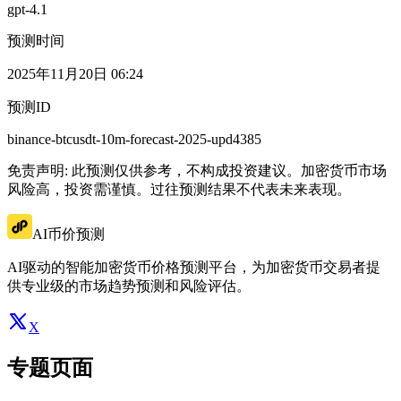
gpt-4.1
预测时间
2025年11月20日 06:24
预测ID
binance-btcusdt-10m-forecast-2025-upd4385
免责声明: 此预测仅供参考，不构成投资建议。加密货币市场
风险高，投资需谨慎。过往预测结果不代表未来表现。
AI币价预测
AI驱动的智能加密货币价格预测平台，为加密货币交易者提
供专业级的市场趋势预测和风险评估。
X
专题页面