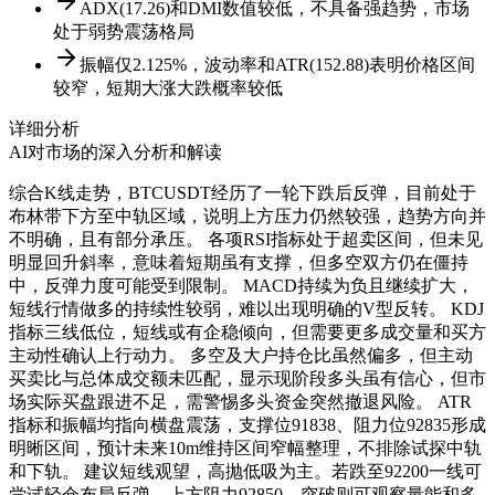
ADX(17.26)和DMI数值较低，不具备强趋势，市场
处于弱势震荡格局
振幅仅2.125%，波动率和ATR(152.88)表明价格区间
较窄，短期大涨大跌概率较低
详细分析
AI对市场的深入分析和解读
综合K线走势，BTCUSDT经历了一轮下跌后反弹，目前处于
布林带下方至中轨区域，说明上方压力仍然较强，趋势方向并
不明确，且有部分承压。 各项RSI指标处于超卖区间，但未见
明显回升斜率，意味着短期虽有支撑，但多空双方仍在僵持
中，反弹力度可能受到限制。 MACD持续为负且继续扩大，
短线行情做多的持续性较弱，难以出现明确的V型反转。 KDJ
指标三线低位，短线或有企稳倾向，但需要更多成交量和买方
主动性确认上行动力。 多空及大户持仓比虽然偏多，但主动
买卖比与总体成交额未匹配，显示现阶段多头虽有信心，但市
场实际买盘跟进不足，需警惕多头资金突然撤退风险。 ATR
指标和振幅均指向横盘震荡，支撑位91838、阻力位92835形成
明晰区间，预计未来10m维持区间窄幅整理，不排除试探中轨
和下轨。 建议短线观望，高抛低吸为主。若跌至92200一线可
尝试轻仓布局反弹，上方阻力92850，突破则可观察量能和多