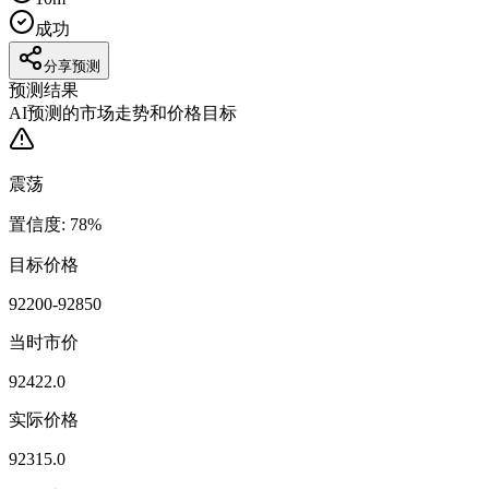
成功
分享预测
预测结果
AI预测的市场走势和价格目标
震荡
置信度
:
78
%
目标价格
92200-92850
当时市价
92422.0
实际价格
92315.0