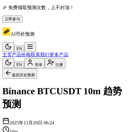
🎉 免费领取预测次数，上不封顶！
立即参与
AI币价预测
EN
主页
产品价格
联系我们
更多产品
EN
登录
注册
返回历史预测
Binance
BTCUSDT
10m
趋势
预测
2025年11月20日 06:24
10m