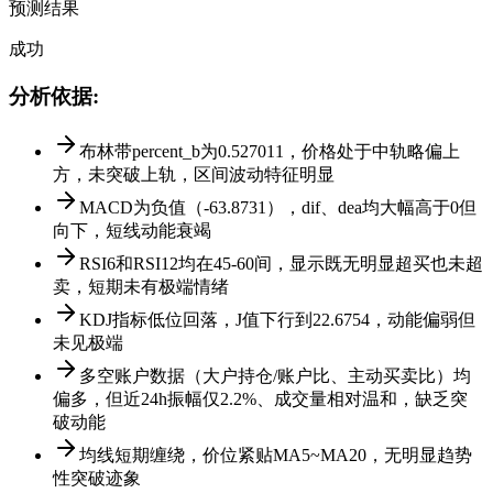
预测结果
成功
分析依据
:
布林带percent_b为0.527011，价格处于中轨略偏上
方，未突破上轨，区间波动特征明显
MACD为负值（-63.8731），dif、dea均大幅高于0但
向下，短线动能衰竭
RSI6和RSI12均在45-60间，显示既无明显超买也未超
卖，短期未有极端情绪
KDJ指标低位回落，J值下行到22.6754，动能偏弱但
未见极端
多空账户数据（大户持仓/账户比、主动买卖比）均
偏多，但近24h振幅仅2.2%、成交量相对温和，缺乏突
破动能
均线短期缠绕，价位紧贴MA5~MA20，无明显趋势
性突破迹象