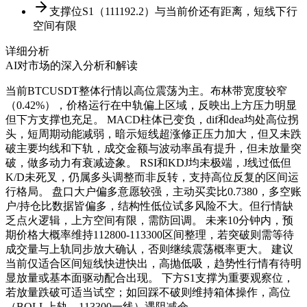
支撑位S1（111192.2）与当前价还有距离，短线下行
空间有限
详细分析
AI对市场的深入分析和解读
当前BTCUSDT整体行情以高位震荡为主。布林带宽度较窄
（0.42%），价格运行在中轨偏上区域，反映出上方压力明显
但下方支撑也充足。 MACD柱体已变负，dif和dea均处高位拐
头，短周期动能减弱，暗示短线超涨修正压力加大，但又未跌
破主要均线和下轨，成交金额与波动率虽有提升，但未放量突
破，做多动力有衰减迹象。 RSI和KDJ均未极端，J线过低但
K/D未死叉，仍属多头调整而非反转，支持高位反复的区间运
行格局。 盘口大户偏多意愿较强，主动买卖比0.7380，多空账
户/持仓比数据皆偏多，结构性低位试多风险不大。但行情缺
乏点火逻辑，上方空间有限，需防回调。 未来10分钟内，预
期价格大概率维持112800-113300区间整理，若突破则需等待
成交量与上轨同步放大确认，否则继续震荡概率更大。 建议
当前仅适合区间短线快进快出，高抛低吸，趋势性行情有待明
显放量或基本面驱动配合出现。 下方S1支撑为重要观察位，
若放量跌破可适当试空；如回踩不破则维持箱体操作，高位
（BOLL上轨、113300一线）遇阻减仓。