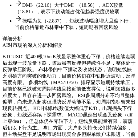
DMI-（22.16）大于DMI+（18.56），ADX较低
（18.81），表示下跌动能占优但趋势强度仍较弱
振幅为负（-2.837），短线波动幅度增大且偏下行，
当前价格靠近布林带中下轨，短周期有回落风险
详细分析
AI对市场的深入分析和解读
BTCUSDT近400根10m K线显示整体重心下移，价格连续走弱
后出现一波放量下跌，随后虽有反弹但持续性不足，整体处于
反弹承压阶段。 布林带的中下摆动及收敛状态，说明短线缺
乏明确方向突破的驱动力，目前价格仍在中轨附近波动，反弹
高度有限。 多项均线（MA5/10/50）排序显示短期持续承压，
目前价格已跌破短周期均线且接近前低支撑位，说明短线做多
难度大，且存在进一步回落风险。 RSI多周期分布不均且整体
偏弱，尚未进入超卖但强势反弹动能不足，短周期指标暂未出
现反转拐点。 KDJ指标J线数值大幅低于K/D，出现拐头下行
迹象，短线还存续下探需求。 MACD虽然出现金叉迹象（dif
上穿dea），但总体仍在零轴下方，短线反弹能量有限，震荡
后仍以下行为主。 盘口方面，大户多头持仓比例持续偏多，
但主动买盘不足说明市场出现资金多但跟单散户未跟进，当前