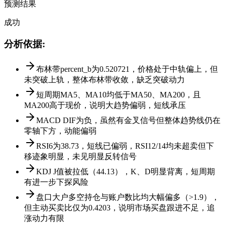
预测结果
成功
分析依据
:
布林带percent_b为0.520721，价格处于中轨偏上，但
未突破上轨，整体布林带收敛，缺乏突破动力
短周期MA5、MA10均低于MA50、MA200，且
MA200高于现价，说明大趋势偏弱，短线承压
MACD DIF为负，虽然有金叉信号但整体趋势线仍在
零轴下方，动能偏弱
RSI6为38.73，短线已偏弱，RSI12/14均未超卖但下
移迹象明显，未见明显反转信号
KDJ J值被拉低（44.13），K、D明显背离，短周期
有进一步下探风险
盘口大户多空持仓与账户数比均大幅偏多（>1.9），
但主动买卖比仅为0.4203，说明市场买盘跟进不足，追
涨动力有限