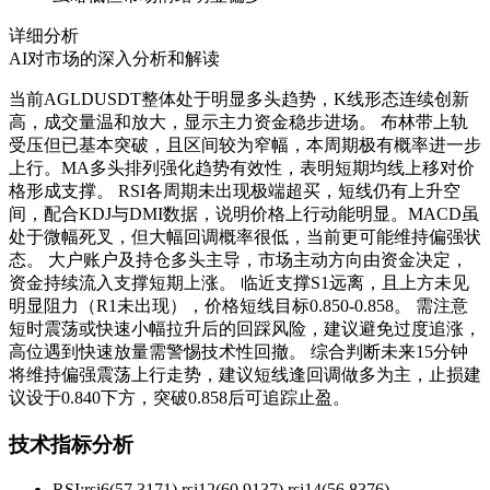
详细分析
AI对市场的深入分析和解读
当前AGLDUSDT整体处于明显多头趋势，K线形态连续创新
高，成交量温和放大，显示主力资金稳步进场。 布林带上轨
受压但已基本突破，且区间较为窄幅，本周期极有概率进一步
上行。MA多头排列强化趋势有效性，表明短期均线上移对价
格形成支撑。 RSI各周期未出现极端超买，短线仍有上升空
间，配合KDJ与DMI数据，说明价格上行动能明显。MACD虽
处于微幅死叉，但大幅回调概率很低，当前更可能维持偏强状
态。 大户账户及持仓多头主导，市场主动方向由资金决定，
资金持续流入支撑短期上涨。 临近支撑S1远离，且上方未见
明显阻力（R1未出现），价格短线目标0.850-0.858。 需注意
短时震荡或快速小幅拉升后的回踩风险，建议避免过度追涨，
高位遇到快速放量需警惕技术性回撤。 综合判断未来15分钟
将维持偏强震荡上行走势，建议短线逢回调做多为主，止损建
议设于0.840下方，突破0.858后可追踪止盈。
技术指标分析
RSI:
rsi6(57.3171) rsi12(60.9137) rsi14(56.8376)