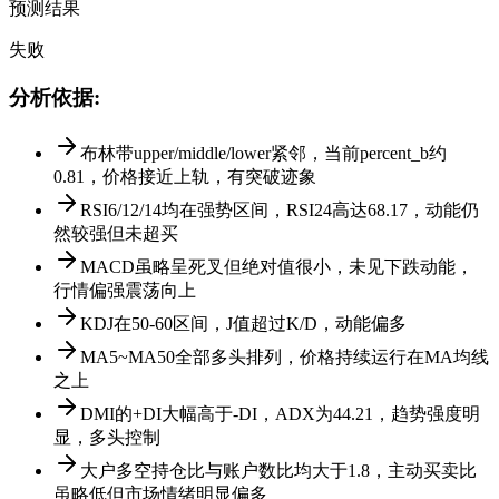
预测结果
失败
分析依据
:
布林带upper/middle/lower紧邻，当前percent_b约
0.81，价格接近上轨，有突破迹象
RSI6/12/14均在强势区间，RSI24高达68.17，动能仍
然较强但未超买
MACD虽略呈死叉但绝对值很小，未见下跌动能，
行情偏强震荡向上
KDJ在50-60区间，J值超过K/D，动能偏多
MA5~MA50全部多头排列，价格持续运行在MA均线
之上
DMI的+DI大幅高于-DI，ADX为44.21，趋势强度明
显，多头控制
大户多空持仓比与账户数比均大于1.8，主动买卖比
虽略低但市场情绪明显偏多